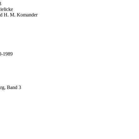
ß
ielicke
ild H. M. Komander
0-1989
urg, Band 3