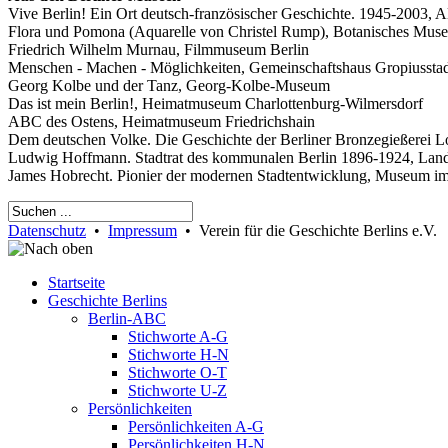
Vive Berlin! Ein Ort deutsch-französischer Geschichte. 1945-2003, 
Flora und Pomona (Aquarelle von Christel Rump), Botanisches Mus
Friedrich Wilhelm Murnau, Filmmuseum Berlin
Menschen - Machen - Möglichkeiten, Gemeinschaftshaus Gropiussta
Georg Kolbe und der Tanz, Georg-Kolbe-Museum
Das ist mein Berlin!, Heimatmuseum Charlottenburg-Wilmersdorf
ABC des Ostens, Heimatmuseum Friedrichshain
Dem deutschen Volke. Die Geschichte der Berliner Bronzegießerei 
Ludwig Hoffmann. Stadtrat des kommunalen Berlin 1896-1924, Land
James Hobrecht. Pionier der modernen Stadtentwicklung, Museum i
Datenschutz
•
Impressum
• Verein für die Geschichte Berlins e.V.
Startseite
Geschichte Berlins
Berlin-ABC
Stichworte A-G
Stichworte H-N
Stichworte O-T
Stichworte U-Z
Persönlichkeiten
Persönlichkeiten A-G
Persönlichkeiten H-N