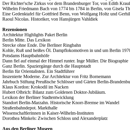
Der Richter'sche Zirkus vor dem Brandenburger Tor, von Edith Krau
Wilhelm Friedmann Bach von 1774 bis 1784 in Berlin, von Gisela Th
Eine Gedenktafel für Gottfried Benn, von Wolfgang Holtz und Gerh
Raoul Nicolas. Historiker, von Hansjürgen Vahldiek
Rezensionen
Architektur Highlights Paket Berlin
Berlin Mitte. Das Lexikon
Strecke ohne Ende. Die Berliner Ringbahn
Kohle, Ruß und heißes Öl. Dampflokomotiven in und um Berlin 197
Potsdams Hauptbahnhöfe
Dann fiel auf einmal der Himmel runter. Inge Müller. Die Biographie
Ganz Berlin. Spaziergänge durch die Hauptstadt
Berlin für Orientalisten. Ein Stadtführer
Inszenierte Moderne. Zur Architektur von Fritz Bornemann
Jahrbuch Stiftung Preußische Schlösser und Gärten Berlin-Brandenb
Klaus Kordon: Krokodil im Nacken
Hubert Olbrich: Bilanz zum Goldenen Doktor-Jubiläum.
Lexikon der Berliner Stadtentwicklung
Standort Berlin-Marzahn. Historische Knorr-Bremse im Wandel
Straßenbahndepot. Markthalle
Wissenschaftlerinnen in Kaiser-Wilhelm-Instituten
Dorothea Minkels: Zwischen Schloss und Alexanderplatz
Aus den Berliner Museen