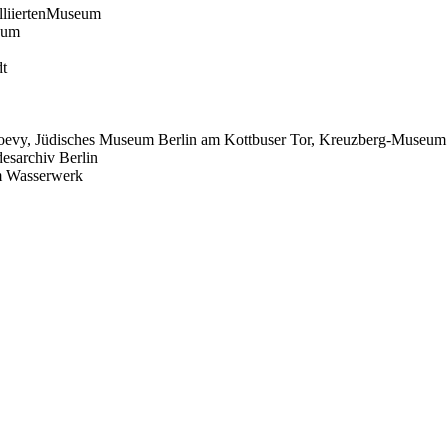
AlliiertenMuseum
eum
dt
Loevy, Jüdisches Museum Berlin am Kottbuser Tor, Kreuzberg-Museum
esarchiv Berlin
m Wasserwerk