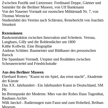
Zwischen Pazifik und Lietzensee. Ferdinand Deppe, Gärtner und
Sammler für die Berliner Museen, von Ulf Bankmann
Von der Nauener Vorstadt zur russischen Militärstadt Nr. 7, von
Thomas Wernicke
Studienfahrt des Vereins nach Schlesien, Reisebericht von Joachim
Strunkeit
Rezensionen
Baukonstruktion zwischen Innovation und Scheitern. Verona,
Langhans, Gilly und die Bohlendächer um 1800
Käthe Kollwitz. Eine Biographie
Andreas Schlüter. Baumeister und Bildhauer des preussischen
Barock
Die Spandauer Vorstadt. Utopien und Realitäten zwischen
Scheunenviertel und Friedrichstraße
Aus den Berliner Museen
Eberhard Roters: "Kunst ist ein Spiel, das ernst macht", Akademie
der Künste
Das XX. Jahrhundert - Ein Jahrhundert Kunst in Deutschland, SM
PK
Im Brennpunkt der Moderne. Mies van der Rohes Haus Tugenthat,
Bauhaus-Archiv
Willi Jaeckel - Radierungen zum Faust und zum Hohelied, Bröhan-
Museum