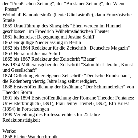
der "Preußischen Zeitung", der "Breslauer Zeitung", der Wiener
"Presse"
Wohnhaft Kanonierstraße (heute Glinkastraße), dann Französische
Straße
1859 Uraufführung des Singspiels "Ehen werden im Himmel
geschlossen" im Froedrich-Wilhelmstädtischen Theater
1861 Italienreise; Begegnung mit Justina Schiff
1862 endgültige Niederlassung in Berlin
1862 bis 1864 Redakteur für die Zeitschrift "Deutsches Magazin"
1863 Heirat mit Justina Schiff
1865 bis 1867 Redakteur der Zeitschrift "Bazar"
Bis 1874 Mitherausgeber der Zeitschrift "Salon für Literatur, Kunst
und Gesellschaft"
1874 Gründung einer eigenen Zeitschrift: "Deutsche Rundschau",
die Rodenberg vierzig Jahre lang selbst redigiert.
1888 Erstveröffentlichung der Erzählung "Der Schimmelreiter" von
Theodor Storm
1891 bis 1894 Erstveröffentlichung der Romane Theodor Fontanes:
Unwiederbringlich (1891), Frau Jenny Treibel (1892), Effi Briest
(1894) in Fortsetzungen
1899 Verleihung des Professorentitels für 25 Jahre
Redaktionstätigkeit
Werke:
1858 Kleine Wanderchronik