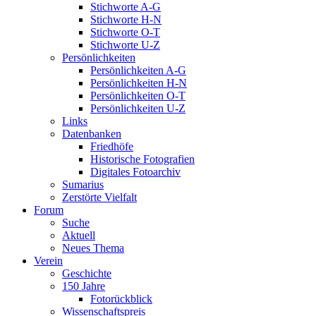
Stichworte A-G
Stichworte H-N
Stichworte O-T
Stichworte U-Z
Persönlichkeiten
Persönlichkeiten A-G
Persönlichkeiten H-N
Persönlichkeiten O-T
Persönlichkeiten U-Z
Links
Datenbanken
Friedhöfe
Historische Fotografien
Digitales Fotoarchiv
Sumarius
Zerstörte Vielfalt
Forum
Suche
Aktuell
Neues Thema
Verein
Geschichte
150 Jahre
Fotorückblick
Wissenschaftspreis