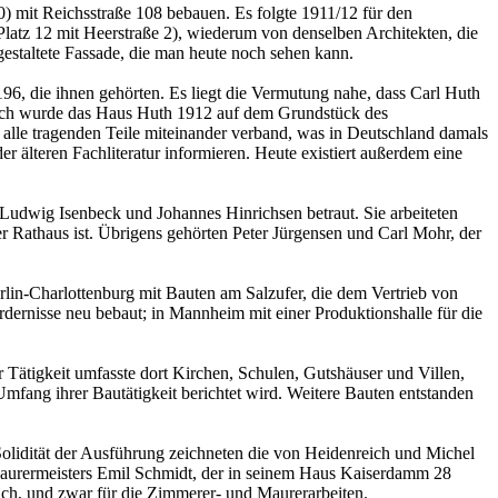
 mit Reichsstraße 108 bebauen. Es folgte 1911/12 für den
tz 12 mit Heerstraße 2), wiederum von denselben Architekten, die
estaltete Fassade, die man heute noch sehen kann.
6, die ihnen gehörten. Es liegt die Vermutung nahe, dass Carl Huth
tlich wurde das Haus Huth 1912 auf dem Grundstück des
 alle tragenden Teile miteinander verband, was in Deutschland damals
 älteren Fachliteratur informieren. Heute existiert außerdem eine
 Ludwig Isenbeck und Johannes Hinrichsen betraut. Sie arbeiteten
r Rathaus ist. Übrigens gehörten Peter Jürgensen und Carl Mohr, der
in-Charlottenburg mit Bauten am Salzufer, die dem Vertrieb von
rdernisse neu bebaut; in Mannheim mit einer Produktionshalle für die
ätigkeit umfasste dort Kirchen, Schulen, Gutshäuser und Villen,
ang ihrer Bautätigkeit berichtet wird. Weitere Bauten entstanden
lidität der Ausführung zeichneten die von Heidenreich und Michel
 Maurermeisters Emil Schmidt, der in seinem Haus Kaiserdamm 28
h, und zwar für die Zimmerer- und Maurerarbeiten.