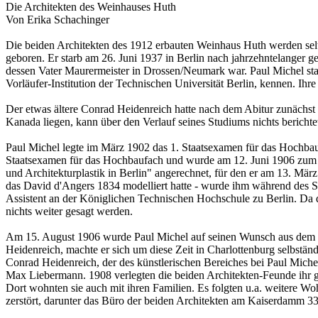
Die Architekten des Weinhauses Huth
Von Erika Schachinger
Die beiden Architekten des 1912 erbauten Weinhaus Huth werden selt
geboren. Er starb am 26. Juni 1937 in Berlin nach jahrzehntelanger 
dessen Vater Maurermeister in Drossen/Neumark war. Paul Michel star
Vorläufer-Institution der Technischen Universität Berlin, kennen. Ihre
Der etwas ältere Conrad Heidenreich hatte nach dem Abitur zunächst 
Kanada liegen, kann über den Verlauf seines Studiums nichts berichte
Paul Michel legte im März 1902 das 1. Staatsexamen für das Hochbauf
Staatsexamen für das Hochbaufach und wurde am 12. Juni 1906 zum R
und Architekturplastik in Berlin" angerechnet, für den er am 13. März
das David d'Angers 1834 modelliert hatte - wurde ihm während des Sc
Assistent an der Königlichen Technischen Hochschule zu Berlin. Da d
nichts weiter gesagt werden.
Am 15. August 1906 wurde Paul Michel auf seinen Wunsch aus dem pr
Heidenreich, machte er sich um diese Zeit in Charlottenburg selbstä
Conrad Heidenreich, der des künstlerischen Bereiches bei Paul Michel.
Max Liebermann. 1908 verlegten die beiden Architekten-Feunde ihr g
Dort wohnten sie auch mit ihren Familien. Es folgten u.a. weitere 
zerstört, darunter das Büro der beiden Architekten am Kaiserdamm 33,