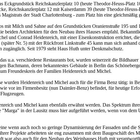
 Eckgrundstück Reichskanzlerplatz 10 (heute Theodor-Heuss-Platz 10)
e, Reichskanzlerplatz 12 mit Kaiserdamm 39 (heute Theodor-Heuss-Pla
gistrats der Stadt Charlottenburg - zum Platz hin eine gleichmäßig g
os mit Milch und Sahne auf den Grundstücken Oranienstraße 195 und 19
 die beiden Architekten für den Neubau ihres Hauses empfahl. Bekann
el und Conrad Heidenreich, mit einer Eisenkonstruktion errichtet, die
päter Nr. 5) mit der Rückfront Linkstraße 45 kann man sich anhand der
nn zugänglich. Seit 1979 steht Haus Huth unter Denkmalschutz.
s u.a. verschiedene Restaurants bot, wurden seinerzeit die Bildhauer
ürgen Bachmann, deren bekanntestes Gebäude in Berlin das Schöneberge
n zum Freundeskreis der Familien Heidenreich und Michel.
urden Heidenreich und Michel auch für die Firma Benz tätig: in Berl
 wie vor im Firmenbesitz (nun Daimler-Benz) befindet, für heutige Erfo
n Flugzeugen.
eich und Michel kann ebenfalls erwähnt werden. Das Spektrum ihrer T
"Marga" in der Lausitz muss hier aufgeführt werden, wenn von dem Umf
ne wenn auch noch so geringe Dynamisierung der Fassaden und die So
g ihrer Projekte arbeiteten sie eng zusammen mit dem Baugeschäft des
war also auch für den Neubau des Weinhauses Huth mit verantwortlic