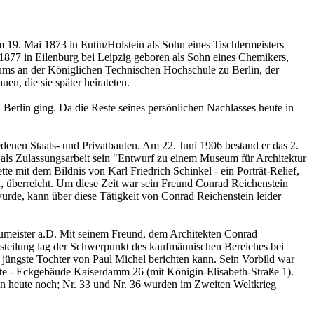
19. Mai 1873 in Eutin/Holstein als Sohn eines Tischlermeisters
1877 in Eilenburg bei Leipzig geboren als Sohn eines Chemikers,
iums an der Königlichen Technischen Hochschule zu Berlin, der
en, die sie später heirateten.
Berlin ging. Da die Reste seines persönlichen Nachlasses heute in
denen Staats- und Privatbauten. Am 22. Juni 1906 bestand er das 2.
ls Zulassungsarbeit sein "Entwurf zu einem Museum für Architektur
te mit dem Bildnis von Karl Friedrich Schinkel - ein Porträt-Relief,
, überreicht. Um diese Zeit war sein Freund Conrad Reichenstein
urde, kann über diese Tätigkeit von Conrad Reichenstein leider
umeister a.D. Mit seinem Freund, dem Architekten Conrad
itsteilung lag der Schwerpunkt des kaufmännischen Bereiches bei
ie jüngste Tochter von Paul Michel berichten kann. Sein Vorbild war
rte - Eckgebäude Kaiserdamm 26 (mit Königin-Elisabeth-Straße 1).
en heute noch; Nr. 33 und Nr. 36 wurden im Zweiten Weltkrieg