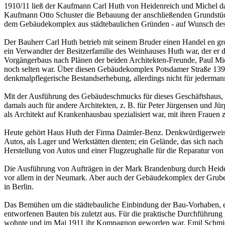
1910/11 ließ der Kaufmann Carl Huth von Heidenreich und Michel das
Kaufmann Otto Schuster die Bebauung der anschließenden Grundstück
dem Gebäudekomplex aus städtebaulichen Gründen - auf Wunsch des Ma
Der Bauherr Carl Huth betrieb mit seinem Bruder einen Handel en gr
ein Verwandter der Besitzerfamilie des Weinhauses Huth war, der er
Vorgängerbaus nach Plänen der beiden Architekten-Freunde, Paul Mich
noch selten war. Über diesen Gebäudekomplex Potsdamer Straße 139 (s
denkmalpflegerische Bestandserhebung, allerdings nicht für jederma
Mit der Ausführung des Gebäudeschmucks für dieses Geschäftshaus, da
damals auch für andere Architekten, z. B. für Peter Jürgensen und J
als Architekt auf Krankenhausbau spezialisiert war, mit ihren Fraue
Heute gehört Haus Huth der Firma Daimler-Benz. Denkwürdigerweise w
Autos, als Lager und Werkstätten dienten; ein Gelände, das sich nach
Herstellung von Autos und einer Flugzeughalle für die Reparatur vo
Die Ausführung von Aufträgen in der Mark Brandenburg durch Heidenr
vor allem in der Neumark. Aber auch der Gebäudekomplex der Grube 
in Berlin.
Das Bemühen um die städtebauliche Einbindung der Bau-Vorhaben, ei
entworfenen Bauten bis zuletzt aus. Für die praktische Durchführun
wohnte und im Mai 1911 ihr Kompagnon geworden war. Emil Schmidt 