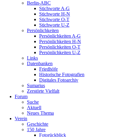
Berlin-ABC
Stichworte A-G
Stichworte H-N
Stichworte O-T
Stichworte U-Z
Persönlichkeiten
Persönlichkeiten A-G
Persönlichkeiten H-N
Persönlichkeiten O-T
Persönlichkeiten U-Z
Links
Datenbanken
Friedhöfe
Historische Fotografien
Digitales Fotoarchiv
Sumarius
Zerstörte Vielfalt
Forum
Suche
Aktuell
Neues Thema
Verein
Geschichte
150 Jahre
Fotorückblick