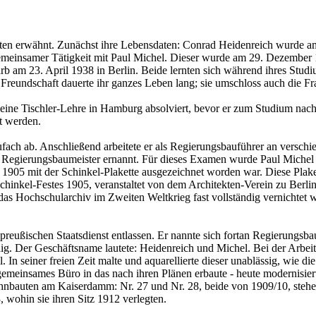
en erwähnt. Zunächst ihre Lebensdaten: Conrad Heidenreich wurde am 
gemeinsamer Tätigkeit mit Paul Michel. Dieser wurde am 29. Dezember 
b am 23. April 1938 in Berlin. Beide lernten sich während ihres Stud
 Freundschaft dauerte ihr ganzes Leben lang; sie umschloss auch die Frau
eine Tischler-Lehre in Hamburg absolviert, bevor er zum Studium nach 
t werden.
ach ab. Anschließend arbeitete er als Regierungsbauführer an verschie
egierungsbaumeister ernannt. Für dieses Examen wurde Paul Michel a
 1905 mit der Schinkel-Plakette ausgezeichnet worden war. Diese Plaket
hinkel-Festes 1905, veranstaltet von dem Architekten-Verein zu Berlin
as Hochschularchiv im Zweiten Weltkrieg fast vollständig vernichtet w
eußischen Staatsdienst entlassen. Er nannte sich fortan Regierungsba
ndig. Der Geschäftsname lautete: Heidenreich und Michel. Bei der Arbe
 In seiner freien Zeit malte und aquarellierte dieser unablässig, wie d
emeinsames Büro in das nach ihren Plänen erbaute - heute modernisie
Wohnbauten am Kaiserdamm: Nr. 27 und Nr. 28, beide von 1909/10, steh
 wohin sie ihren Sitz 1912 verlegten.