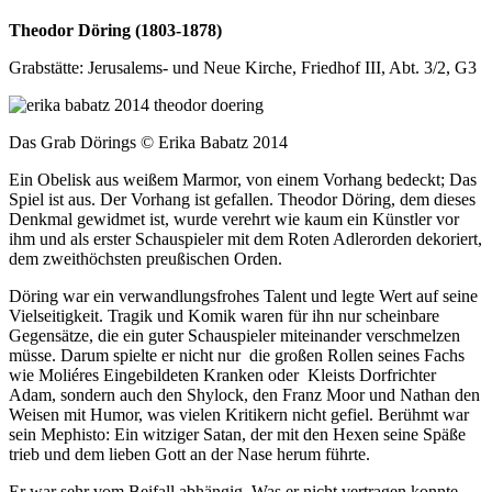
Theodor Döring (1803-1878)
Grabstätte: Jerusalems- und Neue Kirche, Friedhof III, Abt. 3/2, G3
Das Grab Dörings © Erika Babatz 2014
Ein Obelisk aus weißem Marmor, von einem Vorhang bedeckt; Das
Spiel ist aus. Der Vorhang ist gefallen. Theodor Döring, dem dieses
Denkmal gewidmet ist, wurde verehrt wie kaum ein Künstler vor
ihm und als erster Schauspieler mit dem Roten Adlerorden dekoriert,
dem zweithöchsten preußischen Orden.
Döring war ein verwandlungsfrohes Talent und legte Wert auf seine
Vielseitigkeit. Tragik und Komik waren für ihn nur scheinbare
Gegensätze, die ein guter Schauspieler miteinander verschmelzen
müsse. Darum spielte er nicht nur die großen Rollen seines Fachs
wie Moliéres Eingebildeten Kranken oder Kleists Dorfrichter
Adam, sondern auch den Shylock, den Franz Moor und Nathan den
Weisen mit Humor, was vielen Kritikern nicht gefiel. Berühmt war
sein Mephisto: Ein witziger Satan, der mit den Hexen seine Späße
trieb und dem lieben Gott an der Nase herum führte.
Er war sehr vom Beifall abhängig. Was er nicht vertragen konnte,