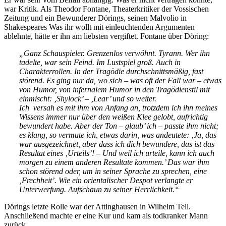
war Kritik. Als Theodor Fontane, Theaterkritiker der Vossischen
Zeitung und ein Bewunderer Dörings, seinen Malvolio in
Shakespeares Was ihr wollt mit einleuchtenden Argumenten
ablehnte, hätte er ihn am liebsten vergiftet. Fontane über Döring:
„Ganz Schauspieler. Grenzenlos verwöhnt. Tyrann. Wer ihn
tadelte, war sein Feind. Im Lustspiel groß. Auch in
Charakterrollen. In der Tragödie durchschnittsmäßig, fast
störend. Es ging nur da, wo sich – was oft der Fall war – etwas
von Humor, von infernalem Humor in den Tragödienstil mit
einmischt: ‚Shylock’ – ‚Lear’ und so weiter.
Ich versah es mit ihm von Anfang an, trotzdem ich ihn meines
Wissens immer nur über den weißen Klee gelobt, aufrichtig
bewundert habe. Aber der Ton – glaub’ ich – passte ihm nicht;
es klang, so vermute ich, etwas darin, was andeutete: ‚Ja, das
war ausgezeichnet, aber dass ich dich bewundere, das ist das
Resultat eines ‚Urteils’! – Und weil ich urteile, kann ich auch
morgen zu einem anderen Resultate kommen.’ Das war ihm
schon störend oder, um in seiner Sprache zu sprechen, eine
‚Frechheit’. Wie ein orientalischer Despot verlangte er
Unterwerfung. Aufschaun zu seiner Herrlichkeit.“
Dörings letzte Rolle war der Attinghausen in Wilhelm Tell.
Anschließend machte er eine Kur und kam als todkranker Mann
zurück.