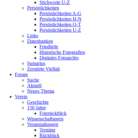
Stichworte U-Z
Persönlichkeiten
Persönlichkeiten A-G
Persönlichkeiten H-N
Persönlichkeiten O-T
Persönlichkeiten U-Z
Links
Datenbanken
Friedhöfe
Historische Fotografien
Digitales Fotoarchiv
Sumarius
Zerstörte Vielfalt
Forum
Suche
Aktuell
Neues Thema
Verein
Geschichte
150 Jahre
Fotorückblick
Wissenschaftspreis
Veranstaltungen
Termine
Rückblick