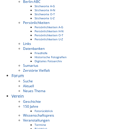
Berlin-ABC
Stichworte A-G
Stichworte H-N
Stichworte O-T
Stichworte U-Z
Persönlichkeiten
Persönlichkeiten A-G
Persönlichkeiten H-N
Persönlichkeiten O-T
Persönlichkeiten U-Z
Links
Datenbanken
Friedhöfe
Historische Fotografien
Digitales Fotoarchiv
Sumarius
Zerstörte Vielfalt
Forum
Suche
Aktuell
Neues Thema
Verein
Geschichte
150 Jahre
Fotorückblick
Wissenschaftspreis
Veranstaltungen
Termine
Rückblick