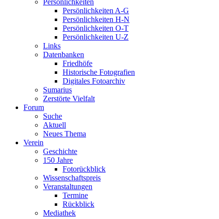
Persönlichkeiten
Persönlichkeiten A-G
Persönlichkeiten H-N
Persönlichkeiten O-T
Persönlichkeiten U-Z
Links
Datenbanken
Friedhöfe
Historische Fotografien
Digitales Fotoarchiv
Sumarius
Zerstörte Vielfalt
Forum
Suche
Aktuell
Neues Thema
Verein
Geschichte
150 Jahre
Fotorückblick
Wissenschaftspreis
Veranstaltungen
Termine
Rückblick
Mediathek