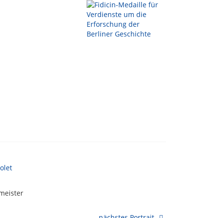
meister
nächstes Portrait