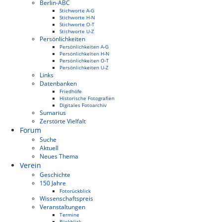
Berlin-ABC
Stichworte A-G
Stichworte H-N
Stichworte O-T
Stichworte U-Z
Persönlichkeiten
Persönlichkeiten A-G
Persönlichkeiten H-N
Persönlichkeiten O-T
Persönlichkeiten U-Z
Links
Datenbanken
Friedhöfe
Historische Fotografien
Digitales Fotoarchiv
Sumarius
Zerstörte Vielfalt
Forum
Suche
Aktuell
Neues Thema
Verein
Geschichte
150 Jahre
Fotorückblick
Wissenschaftspreis
Veranstaltungen
Termine
Rückblick