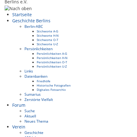
Berlins e.V.
Startseite
Geschichte Berlins
Berlin-ABC
Stichworte A-G
Stichworte H-N
Stichworte O-T
Stichworte U-Z
Persönlichkeiten
Persönlichkeiten A-G
Persönlichkeiten H-N
Persönlichkeiten O-T
Persönlichkeiten U-Z
Links
Datenbanken
Friedhöfe
Historische Fotografien
Digitales Fotoarchiv
Sumarius
Zerstörte Vielfalt
Forum
Suche
Aktuell
Neues Thema
Verein
Geschichte