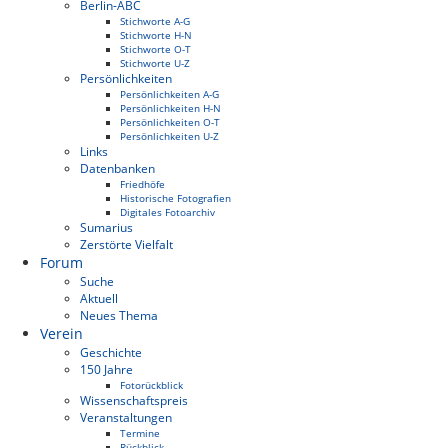
Berlin-ABC
Stichworte A-G
Stichworte H-N
Stichworte O-T
Stichworte U-Z
Persönlichkeiten
Persönlichkeiten A-G
Persönlichkeiten H-N
Persönlichkeiten O-T
Persönlichkeiten U-Z
Links
Datenbanken
Friedhöfe
Historische Fotografien
Digitales Fotoarchiv
Sumarius
Zerstörte Vielfalt
Forum
Suche
Aktuell
Neues Thema
Verein
Geschichte
150 Jahre
Fotorückblick
Wissenschaftspreis
Veranstaltungen
Termine
Rückblick