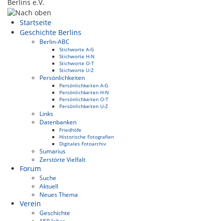
Berlins e.V.
Startseite
Geschichte Berlins
Berlin-ABC
Stichworte A-G
Stichworte H-N
Stichworte O-T
Stichworte U-Z
Persönlichkeiten
Persönlichkeiten A-G
Persönlichkeiten H-N
Persönlichkeiten O-T
Persönlichkeiten U-Z
Links
Datenbanken
Friedhöfe
Historische Fotografien
Digitales Fotoarchiv
Sumarius
Zerstörte Vielfalt
Forum
Suche
Aktuell
Neues Thema
Verein
Geschichte