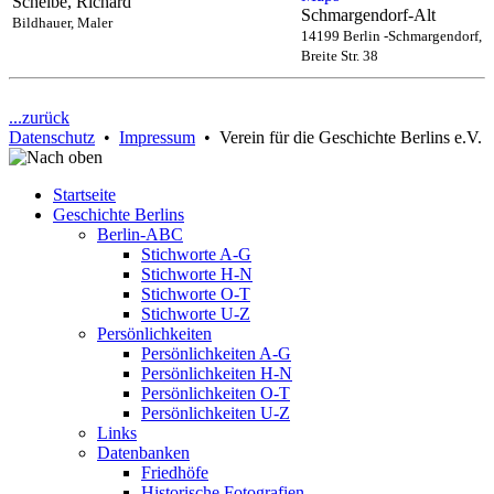
Scheibe, Richard
Schmargendorf-Alt
Bildhauer, Maler
14199 Berlin -Schmargendorf,
Breite Str. 38
...zurück
Datenschutz
•
Impressum
• Verein für die Geschichte Berlins e.V.
Startseite
Geschichte Berlins
Berlin-ABC
Stichworte A-G
Stichworte H-N
Stichworte O-T
Stichworte U-Z
Persönlichkeiten
Persönlichkeiten A-G
Persönlichkeiten H-N
Persönlichkeiten O-T
Persönlichkeiten U-Z
Links
Datenbanken
Friedhöfe
Historische Fotografien