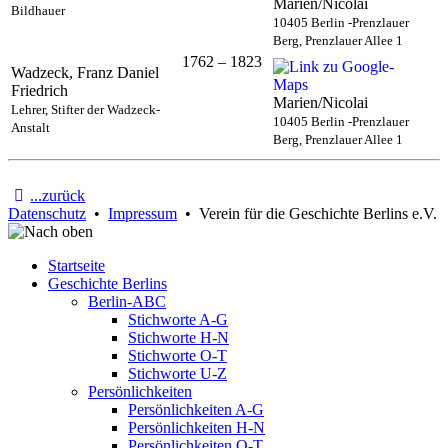
Marien/Nicolai
Bildhauer
10405 Berlin -Prenzlauer
Berg, Prenzlauer Allee 1
1762 – 1823
Wadzeck, Franz Daniel
Friedrich
Marien/Nicolai
Lehrer, Stifter der Wadzeck-
10405 Berlin -Prenzlauer
Anstalt
Berg, Prenzlauer Allee 1
...zurück
Datenschutz
•
Impressum
• Verein für die Geschichte Berlins e.V.
Startseite
Geschichte Berlins
Berlin-ABC
Stichworte A-G
Stichworte H-N
Stichworte O-T
Stichworte U-Z
Persönlichkeiten
Persönlichkeiten A-G
Persönlichkeiten H-N
Persönlichkeiten O-T