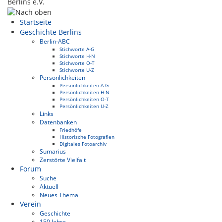
Berlins e.V.
Startseite
Geschichte Berlins
Berlin-ABC
Stichworte A-G
Stichworte H-N
Stichworte O-T
Stichworte U-Z
Persönlichkeiten
Persönlichkeiten A-G
Persönlichkeiten H-N
Persönlichkeiten O-T
Persönlichkeiten U-Z
Links
Datenbanken
Friedhöfe
Historische Fotografien
Digitales Fotoarchiv
Sumarius
Zerstörte Vielfalt
Forum
Suche
Aktuell
Neues Thema
Verein
Geschichte
150 Jahre