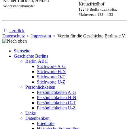
Richter-Luckian, Herbert
Kreuzfriedhof
Widerstandskämpfer
12249 Berlin -Lankwitz,
Malteserstr. 123 – 133
...zurück
Datenschutz
•
Impressum
• Verein für die Geschichte Berlins e.V.
Startseite
Geschichte Berlins
Berlin-ABC
Stichworte A-G
Stichworte H-N
Stichworte O-T
Stichworte U-Z
Persönlichkeiten
Persönlichkeiten A-G
Persönlichkeiten H-N
Persönlichkeiten O-T
Persönlichkeiten U-Z
Links
Datenbanken
Friedhöfe
Historische Fotografien