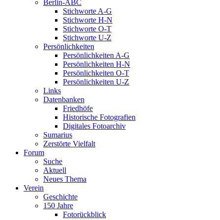
Berlin-ABC
Stichworte A-G
Stichworte H-N
Stichworte O-T
Stichworte U-Z
Persönlichkeiten
Persönlichkeiten A-G
Persönlichkeiten H-N
Persönlichkeiten O-T
Persönlichkeiten U-Z
Links
Datenbanken
Friedhöfe
Historische Fotografien
Digitales Fotoarchiv
Sumarius
Zerstörte Vielfalt
Forum
Suche
Aktuell
Neues Thema
Verein
Geschichte
150 Jahre
Fotorückblick