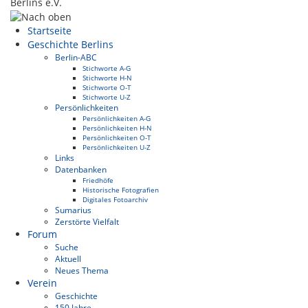
Berlins e.V.
Startseite
Geschichte Berlins
Berlin-ABC
Stichworte A-G
Stichworte H-N
Stichworte O-T
Stichworte U-Z
Persönlichkeiten
Persönlichkeiten A-G
Persönlichkeiten H-N
Persönlichkeiten O-T
Persönlichkeiten U-Z
Links
Datenbanken
Friedhöfe
Historische Fotografien
Digitales Fotoarchiv
Sumarius
Zerstörte Vielfalt
Forum
Suche
Aktuell
Neues Thema
Verein
Geschichte
150 Jahre