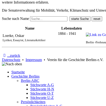
weitere Informationen erfahren.
Die Senatsverwaltung für Mobilität, Verkehr, Klimaschutz und Umw
Suche nach Name
Name
Lebensdaten
1884 - 1941
Loerke, Oskar
Lyriker, Essayist, Literaturkritiker
Berlin -Frohnau
...zurück
Datenschutz
•
Impressum
• Verein für die Geschichte Berlins e.V.
Startseite
Geschichte Berlins
Berlin-ABC
Stichworte A-G
Stichworte H-N
Stichworte O-T
Stichworte U-Z
Persönlichkeiten