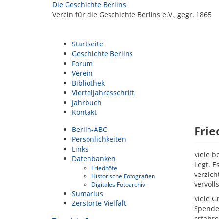
Die Geschichte Berlins
Verein für die Geschichte Berlins e.V., gegr. 1865
Startseite
Geschichte Berlins
Forum
Verein
Bibliothek
Vierteljahresschrift
Jahrbuch
Kontakt
Frie
Berlin-ABC
Persönlichkeiten
Links
Viele b
Datenbanken
liegt. 
Friedhöfe
verzich
Historische Fotografien
vervoll
Digitales Fotoarchiv
Sumarius
Viele G
Zerstörte Vielfalt
Spenden
erfahr