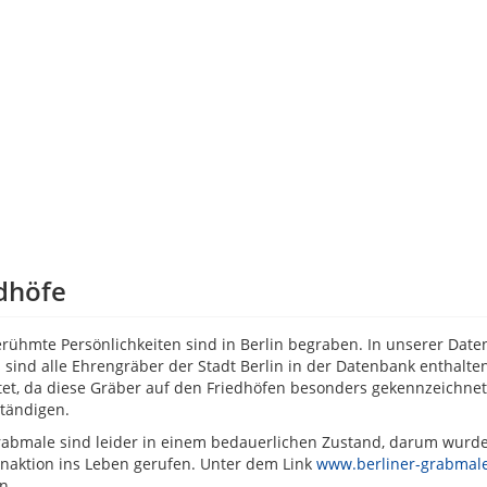
dhöfe
erühmte Persönlichkeiten sind in Berlin begraben. In unserer Da
Es sind alle Ehrengräber der Stadt Berlin in der Datenbank enthal
tet, da diese Gräber auf den Friedhöfen besonders gekennzeichne
ständigen.
rabmale sind leider in einem bedauerlichen Zustand, darum wur
aktion ins Leben gerufen. Unter dem Link
www.berliner-grabmale
en.