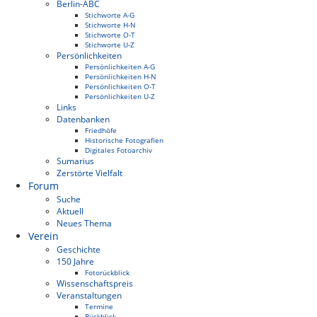
Berlin-ABC
Stichworte A-G
Stichworte H-N
Stichworte O-T
Stichworte U-Z
Persönlichkeiten
Persönlichkeiten A-G
Persönlichkeiten H-N
Persönlichkeiten O-T
Persönlichkeiten U-Z
Links
Datenbanken
Friedhöfe
Historische Fotografien
Digitales Fotoarchiv
Sumarius
Zerstörte Vielfalt
Forum
Suche
Aktuell
Neues Thema
Verein
Geschichte
150 Jahre
Fotorückblick
Wissenschaftspreis
Veranstaltungen
Termine
Rückblick