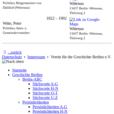
Politiker, Bürgermeister von
Wittenau
Dalldorf (Wittenau)
13437 Berlin -Wittenau,
Thiloweg 2
1822 – 1902
Witte, Peter
Politiker, Amts- u.
Wittenau
Gemeindevorsteher
13437 Berlin -Wittenau,
Thiloweg 2
...zurück
Datenschutz
•
Impressum
• Verein für die Geschichte Berlins e.V.
Startseite
Geschichte Berlins
Berlin-ABC
Stichworte A-G
Stichworte H-N
Stichworte O-T
Stichworte U-Z
Persönlichkeiten
Persönlichkeiten A-G
Persönlichkeiten H-N