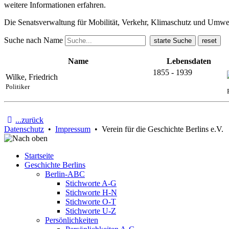
weitere Informationen erfahren.
Die Senatsverwaltung für Mobilität, Verkehr, Klimaschutz und Umw
Suche nach Name
Name
Lebensdaten
1855 - 1939
Wilke, Friedrich
Politiker
...zurück
Datenschutz
•
Impressum
• Verein für die Geschichte Berlins e.V.
Startseite
Geschichte Berlins
Berlin-ABC
Stichworte A-G
Stichworte H-N
Stichworte O-T
Stichworte U-Z
Persönlichkeiten