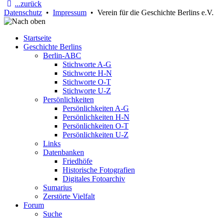
...zurück
Datenschutz
•
Impressum
• Verein für die Geschichte Berlins e.V.
Startseite
Geschichte Berlins
Berlin-ABC
Stichworte A-G
Stichworte H-N
Stichworte O-T
Stichworte U-Z
Persönlichkeiten
Persönlichkeiten A-G
Persönlichkeiten H-N
Persönlichkeiten O-T
Persönlichkeiten U-Z
Links
Datenbanken
Friedhöfe
Historische Fotografien
Digitales Fotoarchiv
Sumarius
Zerstörte Vielfalt
Forum
Suche