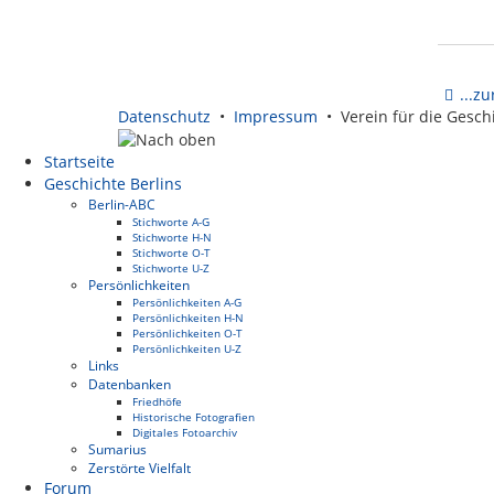
...z
Datenschutz
•
Impressum
• Verein für die Geschi
Startseite
Geschichte Berlins
Berlin-ABC
Stichworte A-G
Stichworte H-N
Stichworte O-T
Stichworte U-Z
Persönlichkeiten
Persönlichkeiten A-G
Persönlichkeiten H-N
Persönlichkeiten O-T
Persönlichkeiten U-Z
Links
Datenbanken
Friedhöfe
Historische Fotografien
Digitales Fotoarchiv
Sumarius
Zerstörte Vielfalt
Forum