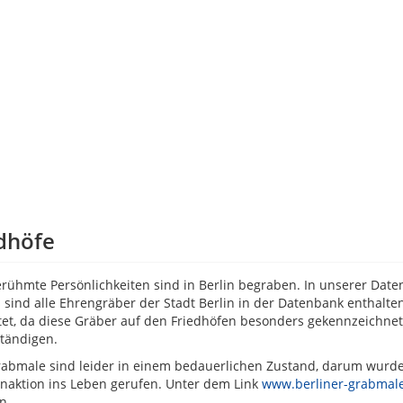
dhöfe
erühmte Persönlichkeiten sind in Berlin begraben. In unserer Da
Es sind alle Ehrengräber der Stadt Berlin in der Datenbank enthal
tet, da diese Gräber auf den Friedhöfen besonders gekennzeichne
ständigen.
rabmale sind leider in einem bedauerlichen Zustand, darum wur
aktion ins Leben gerufen. Unter dem Link
www.berliner-grabmale
en.