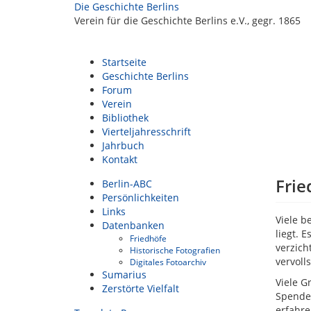
Die Geschichte Berlins
Verein für die Geschichte Berlins e.V., gegr. 1865
Startseite
Geschichte Berlins
Forum
Verein
Bibliothek
Vierteljahresschrift
Jahrbuch
Kontakt
Frie
Berlin-ABC
Persönlichkeiten
Links
Viele b
Datenbanken
liegt. 
Friedhöfe
verzich
Historische Fotografien
vervoll
Digitales Fotoarchiv
Sumarius
Viele G
Zerstörte Vielfalt
Spenden
erfahr