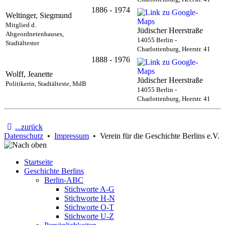
1886 - 1974
Weltinger, Siegmund
Mitglied d.
Jüdischer Heerstraße
Abgeordnetenhauses,
14055 Berlin -
Stadtältester
Charlottenburg, Heerstr. 41
1888 - 1976
Wolff, Jeanette
Jüdischer Heerstraße
Politikerin, Stadtälteste, MdB
14055 Berlin -
Charlottenburg, Heerstr. 41
...zurück
Datenschutz
•
Impressum
• Verein für die Geschichte Berlins e.V.
Startseite
Geschichte Berlins
Berlin-ABC
Stichworte A-G
Stichworte H-N
Stichworte O-T
Stichworte U-Z