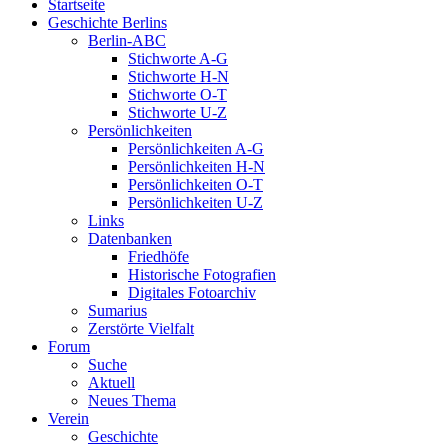
Startseite
Geschichte Berlins
Berlin-ABC
Stichworte A-G
Stichworte H-N
Stichworte O-T
Stichworte U-Z
Persönlichkeiten
Persönlichkeiten A-G
Persönlichkeiten H-N
Persönlichkeiten O-T
Persönlichkeiten U-Z
Links
Datenbanken
Friedhöfe
Historische Fotografien
Digitales Fotoarchiv
Sumarius
Zerstörte Vielfalt
Forum
Suche
Aktuell
Neues Thema
Verein
Geschichte