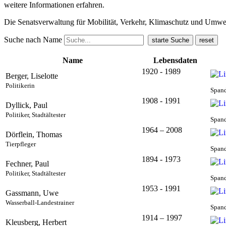
weitere Informationen erfahren.
Die Senatsverwaltung für Mobilität, Verkehr, Klimaschutz und Umw
Suche nach Name
Name
Lebensdaten
1920 - 1989
Berger, Liselotte
Politikerin
Spand
1908 - 1991
Dyllick, Paul
Politiker, Stadtältester
Spand
1964 – 2008
Dörflein, Thomas
Tierpfleger
Spand
1894 - 1973
Fechner, Paul
Politiker, Stadtältester
Spand
1953 - 1991
Gassmann, Uwe
Wasserball-Landestrainer
Spand
1914 – 1997
Kleusberg, Herbert