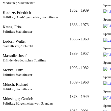
Mediziner, Stadtältester
Spand
1852 - 1939
Koeltze, Friedrich
Politiker, Oberbürgermeister, Stadtältester
Spand
1888 - 1973
Kranz, Fritz
Politiker, Stadtältester
Spand
1885 - 1969
Ludorf, Walter
Stadtältester, Architekt
Spand
1889 - 1957
Massolle, Josef
Erfinder des deutschen Tonfilms
Spand
1903 - 1982
Meyke, Fritz
Politiker, Stadtältester
Spand
1889 - 1968
Münch, Richard
Politiker, Stadtältester
Spand
1873 - 1949
Münsinger, Gottlob
Politiker, Bürgermeister von Spandau
Spand
1913 - 2001