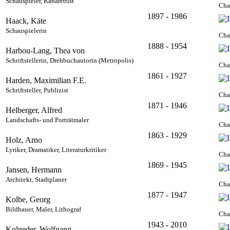
Schauspieler, Kabarettist
Cha
1897 - 1986
Haack, Käte
Schauspielerin
Cha
1888 - 1954
Harbou-Lang, Thea von
Schriftstellerin, Drehbuchautorin (Metropolis)
Cha
1861 - 1927
Harden, Maximilian F.E.
Schriftsteller, Publizist
Cha
1871 - 1946
Helberger, Alfred
Landschafts- und Porträtmaler
Cha
1863 - 1929
Holz, Arno
Lyriker, Dramatiker, Literaturkritiker
Cha
1869 - 1945
Jansen, Hermann
Architekt, Stadtplaner
Cha
1877 - 1947
Kolbe, Georg
Bildhauer, Maler, Lithograf
Cha
1943 - 2010
Kolneder, Wolfgang