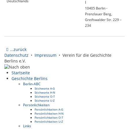
Deutschlands
I
10405 Berlin -
Prenzlauer Berg,
Greifswalder Str. 229 –
234
...zurück
Datenschutz
•
Impressum
• Verein für die Geschichte
Berlins e.V.
Startseite
Geschichte Berlins
Berlin-ABC
Stichworte A-G
Stichworte H-N
Stichworte O-T
Stichworte U-Z
Persönlichkeiten
Persönlichkeiten A-G
Persönlichkeiten H-N
Persönlichkeiten O-T
Persönlichkeiten U-Z
Links