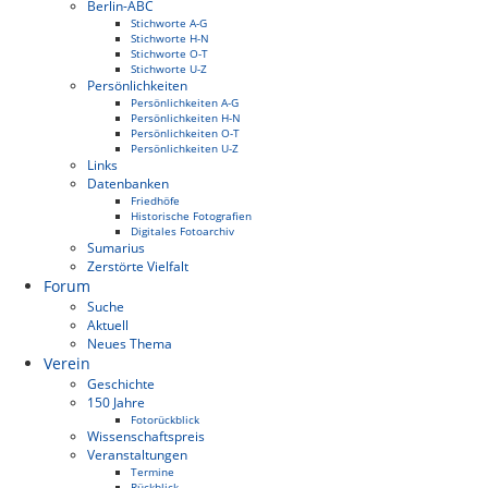
Berlin-ABC
Stichworte A-G
Stichworte H-N
Stichworte O-T
Stichworte U-Z
Persönlichkeiten
Persönlichkeiten A-G
Persönlichkeiten H-N
Persönlichkeiten O-T
Persönlichkeiten U-Z
Links
Datenbanken
Friedhöfe
Historische Fotografien
Digitales Fotoarchiv
Sumarius
Zerstörte Vielfalt
Forum
Suche
Aktuell
Neues Thema
Verein
Geschichte
150 Jahre
Fotorückblick
Wissenschaftspreis
Veranstaltungen
Termine
Rückblick