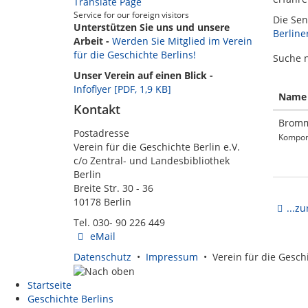
Translate Page
Service for our foreign visitors
Die Sen
Unterstützen Sie uns und unsere
Berline
Arbeit -
Werden Sie Mitglied im Verein
für die Geschichte Berlins!
Suche 
Unser Verein auf einen Blick -
Infoflyer [PDF, 1,9 KB]
Name
Kontakt
Bromm
Postadresse
Komponi
Verein für die Geschichte Berlin e.V.
c/o Zentral- und Landesbibliothek
Berlin
Breite Str. 30 - 36
10178 Berlin
...z
Tel. 030- 90 226 449
eMail
Datenschutz
•
Impressum
• Verein für die Geschi
Startseite
Geschichte Berlins