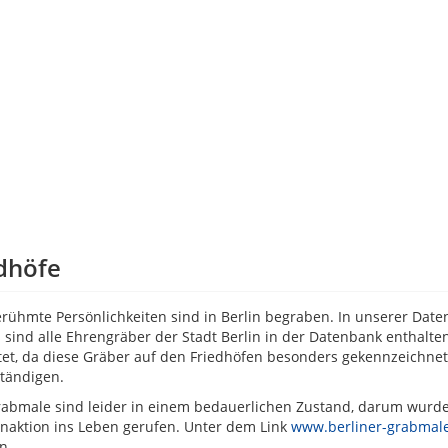
dhöfe
erühmte Persönlichkeiten sind in Berlin begraben. In unserer Da
Es sind alle Ehrengräber der Stadt Berlin in der Datenbank enthal
tet, da diese Gräber auf den Friedhöfen besonders gekennzeichne
ständigen.
rabmale sind leider in einem bedauerlichen Zustand, darum wur
aktion ins Leben gerufen. Unter dem Link
www.berliner-grabmale
en.