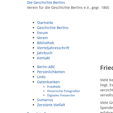
Die Geschichte Berlins
Verein für die Geschichte Berlins e.V., gegr. 1865
Startseite
Geschichte Berlins
Forum
Verein
Bibliothek
Vierteljahresschrift
Jahrbuch
Kontakt
Frie
Berlin-ABC
Persönlichkeiten
Links
Viele b
Datenbanken
liegt. 
Friedhöfe
verzich
Historische Fotografien
vervoll
Digitales Fotoarchiv
Sumarius
Viele G
Zerstörte Vielfalt
Spenden
erfahr