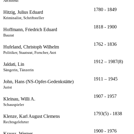
Architekt
1780 - 1849
Hitzig, Julius Eduard
Kriminalist, Schriftsteller
1818 - 1900
Hoffmann, Friedrich Eduard
Baurat
1762 - 1836
Hufeland, Christoph Wilhelm
Politiker, Staatsrat, Forscher, Arzt
1912 – 1987(8)
Jaldati, Lin
Sängerin, Tänzerin
1911 – 1945
John, Hans (NS-Opfer-Gedenkstätte)
Jurist
1907 - 1957
Kleinau, Willi A.
Schauspieler
1793(5) - 1838
Klenze, Karl August Clemens
Rechtsgelehrter
1900 - 1976
Krauss, Werner