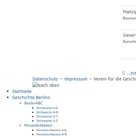
Poelzi
Baumei
Siever
Kunsrhi
...z
Datenschutz
•
Impressum
• Verein für die Geschi
Startseite
Geschichte Berlins
Berlin-ABC
Stichworte A-G
Stichworte H-N
Stichworte O-T
Stichworte U-Z
Persönlichkeiten
Persönlichkeiten A-G
Persönlichkeiten H-N