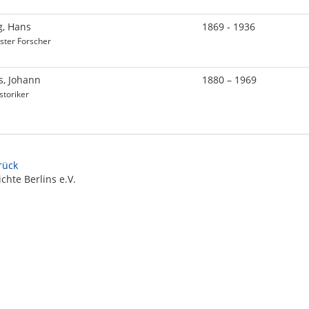
g, Hans
1869 - 1936
ster Forscher
s, Johann
1880 – 1969
storiker
urück
chte Berlins e.V.