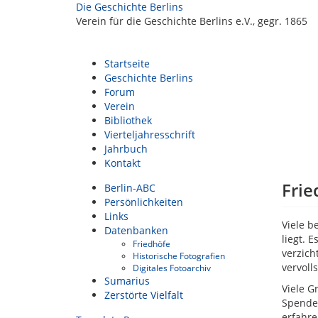
Die Geschichte Berlins
Verein für die Geschichte Berlins e.V., gegr. 1865
Startseite
Geschichte Berlins
Forum
Verein
Bibliothek
Vierteljahresschrift
Jahrbuch
Kontakt
Frie
Berlin-ABC
Persönlichkeiten
Links
Viele b
Datenbanken
liegt. 
Friedhöfe
verzich
Historische Fotografien
vervoll
Digitales Fotoarchiv
Sumarius
Viele G
Zerstörte Vielfalt
Spenden
erfahr