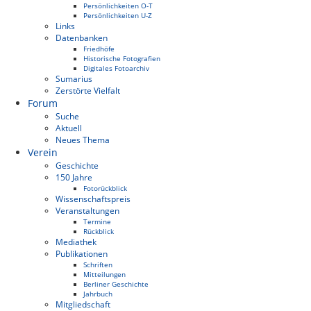
Persönlichkeiten O-T
Persönlichkeiten U-Z
Links
Datenbanken
Friedhöfe
Historische Fotografien
Digitales Fotoarchiv
Sumarius
Zerstörte Vielfalt
Forum
Suche
Aktuell
Neues Thema
Verein
Geschichte
150 Jahre
Fotorückblick
Wissenschaftspreis
Veranstaltungen
Termine
Rückblick
Mediathek
Publikationen
Schriften
Mitteilungen
Berliner Geschichte
Jahrbuch
Mitgliedschaft