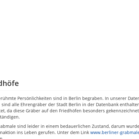
dhöfe
erühmte Persönlichkeiten sind in Berlin begraben. In unserer Da
Es sind alle Ehrengräber der Stadt Berlin in der Datenbank enthal
tet, da diese Gräber auf den Friedhöfen besonders gekennzeichne
ständigen.
rabmale sind leider in einem bedauerlichen Zustand, darum wur
aktion ins Leben gerufen. Unter dem Link
www.berliner-grabmale
en.