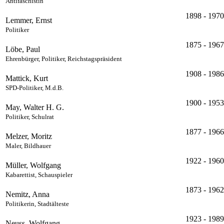
Antifaschistin
1898 - 1970
Lemmer, Ernst
Politiker
1875 - 1967
Löbe, Paul
Ehrenbürger, Politiker, Reichstagspräsident
1908 - 1986
Mattick, Kurt
SPD-Politiker, M.d.B.
1900 - 1953
May, Walter H. G.
Politiker, Schulrat
1877 - 1966
Melzer, Moritz
Maler, Bildhauer
1922 - 1960
Müller, Wolfgang
Kabarettist, Schauspieler
1873 - 1962
Nemitz, Anna
Politikerin, Stadtälteste
1923 - 1989
Neuss, Wolfgang