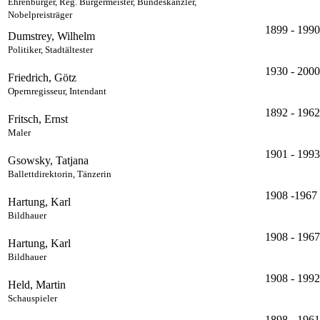
Ehrenbürger, Reg. Bürgermeister, Bundeskanzler,
Nobelpreisträger
1899 - 1990
Dumstrey, Wilhelm
Politiker, Stadtältester
1930 - 2000
Friedrich, Götz
Opernregisseur, Intendant
1892 - 1962
Fritsch, Ernst
Maler
1901 - 1993
Gsowsky, Tatjana
Ballettdirektorin, Tänzerin
1908 -1967
Hartung, Karl
Bildhauer
1908 - 1967
Hartung, Karl
Bildhauer
1908 - 1992
Held, Martin
Schauspieler
1898 - 1961