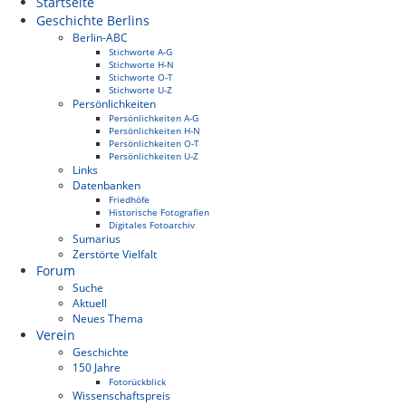
Startseite
Geschichte Berlins
Berlin-ABC
Stichworte A-G
Stichworte H-N
Stichworte O-T
Stichworte U-Z
Persönlichkeiten
Persönlichkeiten A-G
Persönlichkeiten H-N
Persönlichkeiten O-T
Persönlichkeiten U-Z
Links
Datenbanken
Friedhöfe
Historische Fotografien
Digitales Fotoarchiv
Sumarius
Zerstörte Vielfalt
Forum
Suche
Aktuell
Neues Thema
Verein
Geschichte
150 Jahre
Fotorückblick
Wissenschaftspreis