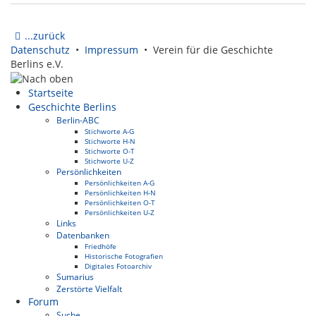
...zurück
Datenschutz
•
Impressum
• Verein für die Geschichte
Berlins e.V.
Startseite
Geschichte Berlins
Berlin-ABC
Stichworte A-G
Stichworte H-N
Stichworte O-T
Stichworte U-Z
Persönlichkeiten
Persönlichkeiten A-G
Persönlichkeiten H-N
Persönlichkeiten O-T
Persönlichkeiten U-Z
Links
Datenbanken
Friedhöfe
Historische Fotografien
Digitales Fotoarchiv
Sumarius
Zerstörte Vielfalt
Forum
Suche