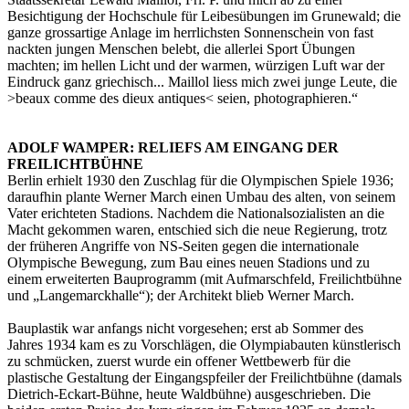
Besichtigung der Hochschule für Leibesübungen im Grunewald; die
ganze grossartige Anlage im herrlichsten Sonnenschein von fast
nackten jungen Menschen belebt, die allerlei Sport Übungen
machten; im hellen Licht und der warmen, würzigen Luft war der
Eindruck ganz griechisch... Maillol liess mich zwei junge Leute, die
>beaux comme des dieux antiques< seien, photographieren.“
ADOLF WAMPER: RELIEFS AM EINGANG DER
FREILICHTBÜHNE
Berlin erhielt 1930 den Zuschlag für die Olympischen Spiele 1936;
daraufhin plante Werner March einen Umbau des alten, von seinem
Vater erichteten Stadions. Nachdem die Nationalsozialisten an die
Macht gekommen waren, entschied sich die neue Regierung, trotz
der früheren Angriffe von NS-Seiten gegen die internationale
Olympische Bewegung, zum Bau eines neuen Stadions und zu
einem erweiterten Bauprogramm (mit Aufmarschfeld, Freilichtbühne
und „Langemarckhalle“); der Architekt blieb Werner March.
Bauplastik war anfangs nicht vorgesehen; erst ab Sommer des
Jahres 1934 kam es zu Vorschlägen, die Olympiabauten künstlerisch
zu schmücken, zuerst wurde ein offener Wettbewerb für die
plastische Gestaltung der Eingangspfeiler der Freilichtbühne (damals
Dietrich-Eckart-Bühne, heute Waldbühne) ausgeschrieben. Die