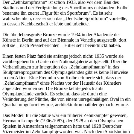
Der „Zehnkampfmann“ ist schon 1933, also vor dem Bau des
Stadions und der Fertigstellung des Sportforums entstanden. Kolbe
benannte ihn zuerst „Figur für ein Sportforum“. Es ist sehr
wahrscheinlich, dass er sich das „Deutsche Sportforum“ vorstellte,
in dessen Nachbarschaft er lebte und arbeitete.
Die überlebensgroße Bronze wurde 1934 in der Akademie der
Künste in Berlin und auf der Biennale in Venedig ausgestellt, dort
soll sie – nach Presseberichten – Hitler sehr beeindruckt haben.
Einen festen Platz fand sie anfangs jedoch nicht; 1935 wurde sie
vorübergehend im Garten der Nationalgalerie aufgestellt. Über die
Verhandlungen zur Integration des „Zehnkampfmanns“ in das
Skulpturenprogramm des Olympiageländes gibt es keine Hinweise
in den Akten. Eine Freundin von Kolbe erinnerte sich, dass der
„Zehnkampfmann“ eines Nachts vor der Haustür des Künstlers
abgeladen worden sei. Die Bronze kehrte jedoch aufs
Olympiagelände zurück. Es scheint, dass sie durch eine
Veränderung der Plinthe, die von einem unregelmäßigen Oval in ein
Quadrat umgeformt wurde, architekturkompatibler gemacht wurde.
Das Modell für die Statue war ein früherer Zehnkämpfer gewesen,
Hermann Lemperle (1906-1983), der 1928 an den Olympischen
Spielen in Amsterdam teilgenommen hatte und 1928 Deutscher
Vizemeister im Zehnkampf geworden war. Nach dem Sportstudium