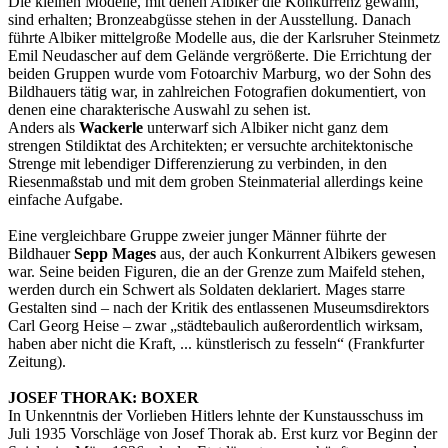
Die kleinen Modelle, mit denen Albiker die Konkurrenz gewann,
sind erhalten; Bronzeabgüsse stehen in der Ausstellung. Danach
führte Albiker mittelgroße Modelle aus, die der Karlsruher Steinmetz
Emil Neudascher auf dem Gelände vergrößerte. Die Errichtung der
beiden Gruppen wurde vom Fotoarchiv Marburg, wo der Sohn des
Bildhauers tätig war, in zahlreichen Fotografien dokumentiert, von
denen eine charakterische Auswahl zu sehen ist.
Anders als
Wackerle
unterwarf sich Albiker nicht ganz dem
strengen Stildiktat des Architekten; er versuchte architektonische
Strenge mit lebendiger Differenzierung zu verbinden, in den
Riesenmaßstab und mit dem groben Steinmaterial allerdings keine
einfache Aufgabe.
Eine vergleichbare Gruppe zweier junger Männer führte der
Bildhauer
Sepp Mages
aus, der auch Konkurrent Albikers gewesen
war. Seine beiden Figuren, die an der Grenze zum Maifeld stehen,
werden durch ein Schwert als Soldaten deklariert. Mages starre
Gestalten sind – nach der Kritik des entlassenen Museumsdirektors
Carl Georg Heise – zwar „städtebaulich außerordentlich wirksam,
haben aber nicht die Kraft, ... künstlerisch zu fesseln“ (Frankfurter
Zeitung).
JOSEF THORAK: BOXER
In Unkenntnis der Vorlieben Hitlers lehnte der Kunstausschuss im
Juli 1935 Vorschläge von Josef Thorak ab. Erst kurz vor Beginn der