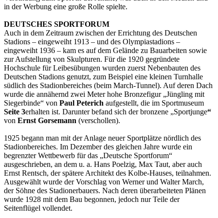
in der Werbung eine große Rolle spielte.
DEUTSCHES SPORTFORUM
Auch in dem Zeitraum zwischen der Errichtung des Deutschen
Stadions – eingeweiht 1913 – und des Olympiastadions –
eingeweiht 1936 – kam es auf dem Gelände zu Bauarbeiten sowie
zur Aufstellung von Skulpturen. Für die 1920 gegründete
Hochschule für Leibesübungen wurden zuerst Nebenbauten des
Deutschen Stadions genutzt, zum Beispiel eine kleinen Turnhalle
südlich des Stadionbereiches (beim March-Tunnel). Auf deren Dach
wurde die annähernd zwei Meter hohe Bronzefigur „Jüngling mit
Siegerbinde“ von
Paul Peterich
aufgestellt, die im Sportmuseum
Seite 3
erhalten ist. Darunter befand sich der bronzene „Sportjunge
“
von
Ernst Gorsemann
(verschollen).
1925 begann man mit der Anlage neuer Sportplätze nördlich des
Stadionbereiches. Im Dezember des gleichen Jahre wurde ein
begrenzter Wettbewerb für das „Deutsche Sportforum“
ausgeschrieben, an dem u. a. Hans Poelzig, Max Taut, aber auch
Ernst Rentsch, der spätere Architekt des Kolbe-Hauses, teilnahmen.
Ausgewählt wurde der Vorschlag von Werner und Walter March,
der Söhne des Stadionerbauers. Nach deren überarbeiteten Plänen
wurde 1928 mit dem Bau begonnen, jedoch nur Teile der
Seitenflügel vollendet.