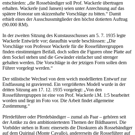
entschieden: „die Rossebändiger soll Prof. Wackerle übertragen
erhalten. Wackerle (und Jansen) seien unter Anrechnung auf das
spätere Honorar um skizzenhafte Vorschläge zu bitten.“ Damit
erhielt eines der Ausschussmitglieder den höchst dotierten Auftrag
(90.000 RM).
In der zweiten Sitzung des Kunstausschusses am 5. 7. 1935 legte
Wackerle Entwürfe vor; daraufhin wurde beschlossen: „Die
Vorschläge von Professor Wackerle für die Rosseführergruppen
finden einstimmigen Beifall, doch sollen die Figuren ohne Platte auf
dem Sockel stehen und die Gewänder einfacher und strenger
gehalten werden. Die Vorschläge in der jetzigen Form sollen dem
Führer vorgelegt werden.“
Der stilistische Wechsel von dem weich modellierten Entwurf zur
Endfassung ist gravierend. Ein vergrößertes Modell wurde in der
dritten Sitzung am 17. 12. 1935 vorgelegt: „Von den
Rosseführergruppen ist eine von Prof. Wackerle i.M. 1:5 bearbeitet
worden und liegt im Foto vor. Die Arbeit findet allgemeine
Zustimmung.“
Pferdeführer oder Pferdebändiger – zumal als Paar – gehören seit
der Antike zu den ambitioniertesten Themen der Bildhauerei. Die
Vorbilder stehen in Rom: einerseits die Dioskuren als Rossebändiger
auf dem Quirinal (Monte Cavallo), andererseits die Rosseführer auf