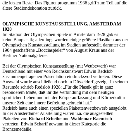
die letzten Reste. Das Figurenprogramm 1936 griff zum Teil auf die
ältere Stadiondekoration zurück.
OLYMPISCHE KUNSTAUSSTELLUNG, AMSTERDAM
1928
Im Stadion der Olympischen Spiele in Amsterdam 1928 gab es
keine Bauplastik; allerdings wurden einige größere Plastiken aus der
Olympischen Kunstausstellung im Stadion aufgestellt, darunter der
1904 geschaffene „Bocciaspieler“ von August Kraus aus der
Berliner Nationalgalerie.
Bei der Olympischen Kunstausstellung (mit Wettbewerb) war
Deutschland mit einer von Reichskunstwart Edwin Redslob
zusammengetragenen Präsentation eindrucksvoll vertreten. Diese
Auswahl wurde anschließend noch in Düsseldorf gezeigt. In seinem
Resumée schrieb Redslob 1928: „Für die Plastik gilt in ganz
besonderem Maße, daß ihr die Verbindung mit dem heutigen
sportlichen Leben und mit der Körperauffassung und Körperkultur
unserer Zeit eine innere Befreiung gebracht hat.“
Redslob hatte auch einen speziellen Plakettenwettbewerb ausgelobt.
In der Amsterdamer Ausstellung waren u.a. die ausgestellten
Plaketten von
Richard
Scheibe
und
Waldemar Raemisch
vertreten. Edwin Scharff gewann in dieser Kategorie die
Bronzemedaille.