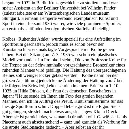
begann er 1932 in Berlin Kunstgeschichte zu studieren und war
später Assistent an der Berliner Universität bei Wilhelm Pinder
(zuletzt arbeitete er am Württembergischen Landesmuseum,
Stuttgart). Hermann Lemperle verband exemplarisch Kunst und
Sport in einer Person. 1936 war er, wie viele prominente Sportler,
am erstmals stattfindenden olympischen Staffellauf beteiligt.
Kolbes „Ruhender Athlet“ wurde speziell für eine Aufstellung im
Sportforum geschaffen, jedoch muss es schon bevor der
Kunstausschuss erstmals tagte Vorgespräche mit Kolbe geben
haben. Bei der Sitzung am 7. 3. 1935 war schon ein plastisches
Modell vorhanden. Im Protokoll steht: „Die von Professor Kolbe für
die Treppe an der Schwimmhalle vorgeschlagene Bronzefigur eines
ruhenden Mannes wird gebilligt. Die Haltung des übergeschlagenen
Beines soll weniger locker gefaßt werden." Kolbe nahm bei der
großen Ausführung jedoch keine Änderung der Haltung vor. Über
die folgenden Schwierigkeiten schrieb in einem Brief vom 1. 10.
1935 an Hilda Dirksen, die Frau des deutschen Botschafters in
Japan: "Heute sende ich Ihnen ein Foto des großen liegenden
Mannes, den ich im Auftrag des Preuß. Kultusministeriums für das
hiesige Sportforum schuf. Doppelt lebensgroß ist die Figur. Sie ist
gut gelungen, sie sieht nach etwas aus, sie ist gewiß kein Dreck.
Aber: sie ist garnicht das, was man da draußen will. Gewiß sie ist als
Placement auch abseits stehend – ganz und garnicht als Werbung für
die große Stadionsache gedacht. – Aber selbst an der ihr