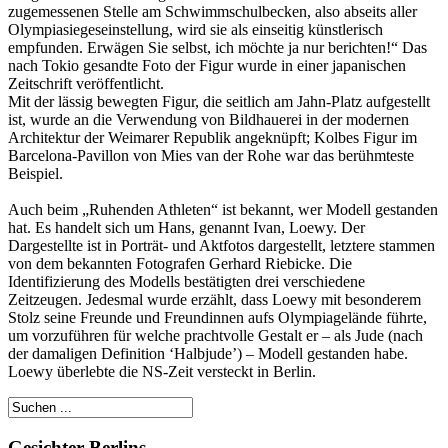
zugemessenen Stelle am Schwimmschulbecken, also abseits aller
Olympiasiegeseinstellung, wird sie als einseitig künstlerisch
empfunden. Erwägen Sie selbst, ich möchte ja nur berichten!“ Das
nach Tokio gesandte Foto der Figur wurde in einer japanischen
Zeitschrift veröffentlicht.
Mit der lässig bewegten Figur, die seitlich am Jahn-Platz aufgestellt
ist, wurde an die Verwendung von Bildhauerei in der modernen
Architektur der Weimarer Republik angeknüpft; Kolbes Figur im
Barcelona-Pavillon von Mies van der Rohe war das berühmteste
Beispiel.
Auch beim „Ruhenden Athleten“ ist bekannt, wer Modell gestanden
hat. Es handelt sich um Hans, genannt Ivan, Loewy. Der
Dargestellte ist in Porträt- und Aktfotos dargestellt, letztere stammen
von dem bekannten Fotografen Gerhard Riebicke. Die
Identifizierung des Modells bestätigten drei verschiedene
Zeitzeugen. Jedesmal wurde erzählt, dass Loewy mit besonderem
Stolz seine Freunde und Freundinnen aufs Olympiagelände führte,
um vorzuführen für welche prachtvolle Gestalt er – als Jude (nach
der damaligen Definition ‘Halbjude’) – Modell gestanden habe.
Loewy überlebte die NS-Zeit versteckt in Berlin.
Gesichter Berlins