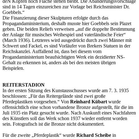
deN Köpfen noch Fläche stehen bleibt. Die Abänderungsvorschläge
sind in 14 Tagen einzureichen zur Vorlage bei Reichsminister Dr.
Goebbels.“
Die Finanzierung dieser Skulpturen erfolgte durch das
Propagandaministerium, deshalb musste hier Goebbels sein Plazet
geben. Die beiden Reliefs verweisen „auf die doppelte Bestimmung
der Anlage für musisches Weihespiel und vaterländische Feier“
(March 1936). Letzteres wird ausgedrückt durch zwei Männer mit
Schwert und Fackel, es sind Vorläufer von Brekers Statuen in der
Reichskanzlei. Auffallend ist, dass bei diesem vom
Progandaministerium beaufsichtigten Werk ein dezidierter NS-
Gehalt zu erkennen ist, anders als bei den meisten übrigen
Beispielen.
REITERSTADION
In der ersten Sitzung des Kunstausschusses wurde am 7. 3. 1935
beschlossen: „Für das Reitergelände sind zwei große
Pferdeplastiken vorgesehen.“ Von
Reinhard Kübart
wurde
offensichtlich eine schon vorhandene Bronze aufgestellt, für die im
Juli 1935 ein Platz gesucht wurde. Nach Auskunft eines Nachfahren
des Künstlers soll das Werk schon 1937 wieder entfernt worden
sein. Fotografisch ist die Bronze nicht dokumentiert.
Für die zweite „Pferdeplastik“ wurde
Richard Scheibe
in