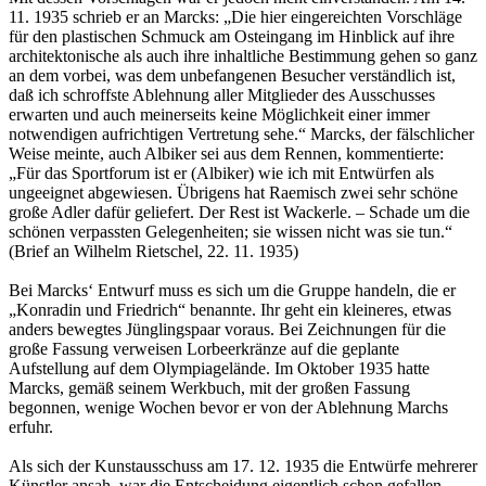
11. 1935 schrieb er an Marcks: „Die hier eingereichten Vorschläge
für den plastischen Schmuck am Osteingang im Hinblick auf ihre
architektonische als auch ihre inhaltliche Bestimmung gehen so ganz
an dem vorbei, was dem unbefangenen Besucher verständlich ist,
daß ich schroffste Ablehnung aller Mitglieder des Ausschusses
erwarten und auch meinerseits keine Möglichkeit einer immer
notwendigen aufrichtigen Vertretung sehe.“ Marcks, der fälschlicher
Weise meinte, auch Albiker sei aus dem Rennen, kommentierte:
„Für das Sportforum ist er (Albiker) wie ich mit Entwürfen als
ungeeignet abgewiesen. Übrigens hat Raemisch zwei sehr schöne
große Adler dafür geliefert. Der Rest ist Wackerle. – Schade um die
schönen verpassten Gelegenheiten; sie wissen nicht was sie tun.“
(Brief an Wilhelm Rietschel, 22. 11. 1935)
Bei Marcks‘ Entwurf muss es sich um die Gruppe handeln, die er
„Konradin und Friedrich“ benannte. Ihr geht ein kleineres, etwas
anders bewegtes Jünglingspaar voraus. Bei Zeichnungen für die
große Fassung verweisen Lorbeerkränze auf die geplante
Aufstellung auf dem Olympiagelände. Im Oktober 1935 hatte
Marcks, gemäß seinem Werkbuch, mit der großen Fassung
begonnen, wenige Wochen bevor er von der Ablehnung Marchs
erfuhr.
Als sich der Kunstausschuss am 17. 12. 1935 die Entwürfe mehrerer
Künstler ansah, war die Entscheidung eigentlich schon gefallen.