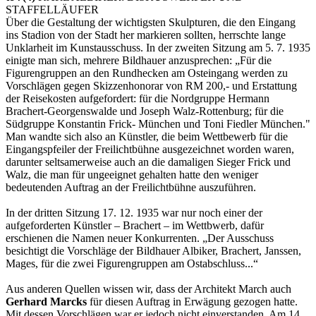
STAFFELLÄUFER
Über die Gestaltung der wichtigsten Skulpturen, die den Eingang
ins Stadion von der Stadt her markieren sollten, herrschte lange
Unklarheit im Kunstausschuss. In der zweiten Sitzung am 5. 7. 1935
einigte man sich, mehrere Bildhauer anzusprechen: „Für die
Figurengruppen an den Rundhecken am Osteingang werden zu
Vorschlägen gegen Skizzenhonorar von RM 200,- und Erstattung
der Reisekosten aufgefordert: für die Nordgruppe Hermann
Brachert-Georgenswalde und Joseph Walz-Rottenburg; für die
Südgruppe Konstantin Frick- München und Toni Fiedler München."
Man wandte sich also an Künstler, die beim Wettbewerb für die
Eingangspfeiler der Freilichtbühne ausgezeichnet worden waren,
darunter seltsamerweise auch an die damaligen Sieger Frick und
Walz, die man für ungeeignet gehalten hatte den weniger
bedeutenden Auftrag an der Freilichtbühne auszuführen.
In der dritten Sitzung 17. 12. 1935 war nur noch einer der
aufgeforderten Künstler – Brachert – im Wettbwerb, dafür
erschienen die Namen neuer Konkurrenten. „Der Ausschuss
besichtigt die Vorschläge der Bildhauer Albiker, Brachert, Janssen,
Mages, für die zwei Figurengruppen am Ostabschluss...“
Aus anderen Quellen wissen wir, dass der Architekt March auch
Gerhard Marcks
für diesen Auftrag in Erwägung gezogen hatte.
Mit dessen Vorschlägen war er jedoch nicht einverstanden. Am 14.