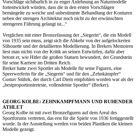
Vorschläge sichtbarlich in zu enger Anlehnung an Naturmodelle
fortentwickelt würden, dass die in den ersten Vorschlägen
bemängelte zu weiche und unbestimmte Behandlung der Konturen
neben der strengen Architektur noch nicht zu der erwünschten
strengeren Führung gelangt ist...“
Verglichen mit einer Bronzefassung der „Siegerin“, die ein Modell
von 1935 sein muss, zeigt sich die Abkehr von der aufgelockerten
Silhouette und der detaillierten Modellierung. In Brekers Memoiren
liest man nichts von der Kritik an seinen Entwürfen, dafür aber
betont er, wie Hitler die großen Statuen bewundert, der Grundstein
für seine Karriere im Dritten Reich.
Breker hatte zwei Sportler als Modelle für seine Figuren, eine
Speerwerferin für die „Siegerin“ und für den „Zehnkämpfer“
Gustav Stührk, der durch Carl Diem empfohlen worden war als der
„bestproportionierteste, vollendetste Sportler“ (Breker).
GEORG KOLBE: ZEHNKAMPFMANN UND RUHENDER
ATHLET
Georg Kolbe ist mit zwei Bronzefiguren auf dem Areal des
Sportforums vertreten, das erst für die Spiele von 1936 fertiggestellt
wurde. In der Ausstellung werden von beiden Plastiken die kleinen
Modelle gezeigt.