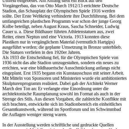
Umfeld eingebettet. Am Anfang steht ein Blick auf den
Vorgängerbau, das von Otto March 1912/13 errichtete Deutsche
Stadion, das Schauplatz der Olympischen Spiele 1916 werden
sollte. Der Erste Weltkrieg verhinderte ihre Durchführung. Bei dem
umfangreichen plastischen Programm war schon der junge Georg
Kolbe beteiligt, neben August Kraus, Sascha Schneider, Ludwig
Cauer u. a. Diese Bildhauer führten Athletenstatuen aus, zwei
Reiter, einen Neptun und eine Victoria. 1913 konnten diese
Plastiken nur in vergänglichem Material (vermutlich Hartgips)
ausgeführt worden; die geplante Umsetzung in Bronze unterblieb.
Die Statuen verfielen in den 1920er Jahren.
Als 1933 die Entscheidung fiel, für die Olympischen Spiele von
1936 nicht das alte Stadion umzugestalten, sondern ein neues zu
errichten, war eine bildhauerische Ausschmückung anfangs nicht
eingeplant. Erst 1935 begann ein Kunstausschuss mit seiner Arbeit.
Mit Mitteln von Sponsoren und Ministerien wurde ein ambitioniertes
Skulpturenprogramm realisiert. Dabei gab der Architekt Werner
March den Ton an: Er verlangte eine Einordnung unter die
architektonische Raumplanung sowohl im Format als auch in der
Strenge des Stils. Aus diesen Vorgaben, die zahlreiche Konflikte mit
sich brachten, entwickelte sich im Stadionbereich ein einheitliches
Gesamtkunstwerk, während im Sportforum und im Schwimmbad
die Auflagen weniger streng waren.
In der Ausstellung werden schriftliche und gedruckte Quellen