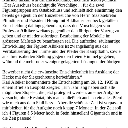
„Der Ausschuss besichtigt die Vorschläge ... für die zwei
Figurengruppen am Ostabschluss und schließt sich einstimmig den
bereits gelegentlich der Einzelbesuche von Herrn Staatssekretär
Pfundtner und Präsident Hönig mit Bildhauer Isenbeck gefällten
Entscheidung dahingegehend an, dass den Vorschlägen von
Professor
Albiker
weitaus gegenüber den übrigen der Vorzug zu
geben und er mit der sofortigen Bearbeitung der Modelle im
grösseren Maßstab zu beauftragen sei. Die aufrechte, säulenartige
Entwicklung der Figuren Albikers ist zwangsläufig aus der
Vertikalisierung der Türme und der Pfeiler der Kampfbahn, sowie
aus ihrer isolierten Stellung gegen den freien Himmel gegeben,
während die mehr oder weniger gelagerten Lösungen der übrigen
Bewerber nicht die erwünschte Entschiedenheit im Ausklang der
Hecke mit der Siegerehreung herbeiführen.“
Karl Albiker kommentierte die Entscheidung am 29. 12. 1935 in
einem Brief an Leopold Ziegler: „Ein Jahr lang haben sich alle
möglichen Stopsler, die jetzt protegiert werden, an einer Aufgabe
versucht, ohne Reslutat, bis man schließlich auch so ein altes Pferd
wie mich aus dem Stall liess... Aber die schönste Zeit ist verpasst u.
mir bleiben für die Aufgabe noch knapp 7 Monate. In der Zeit soll
ich 4 Figuren à 5 Meter hoch in Stein hinstellen! Gigantisch und in
die Zeit passend.“