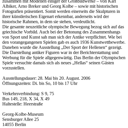
zusammen mit Modellen einiger der Großbildwerke – von Karl
Albiker, Arno Breker und Georg Kolbe – sowie mit historischen
Fotografien präsentiert. Somit werden einerseits die Skulpturen in
ihrer künstlerischen Eigenart erkennbar, anderseits wird der
historische Rahmen, in dem sie stehen, verdeutlicht.
Die gesamte neuzeitliche olympische Bewegung bezog sich auf das
griechische Vorbild. Auch bei der Betonung des Zusammenhangs
von Sport und Kunst sah man sich der Antike verpflichtet. Wie bei
den vorangegangenen Spielen gab es auch 1936 Kunstwettbewerbe.
Daneben wurde die Ausstellung „Der Sport der Hellenen“ gezeigt.
Die Darstellung antiker Figuren war in der Berichterstattung und
Werbung für die Spiele allgegenwärtig. Das Berlin der Olympischen
Spiele versuchte damals sich als neues „Hellas“ seinen Gästen
vorzustellen.
Ausstellungsdauer: 28. Mai bis 20. August. 2006
Öffnungszeiten: Di. bis So, 10 bis 17 Uhr
Verkehrsverbindung: S 9, 75
Bus 149, 218, X 34, X 49
Haltestelle: Heerstraße
Georg-Kolbe-Museum
Sensburger Allee 25
14055 Berlin