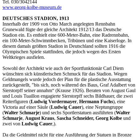
Tel. 030/3042144
www.georg-kolbe-museum.de
DEUTSCHES STADION, 1913
Innerhalb der 1909 von Otto March angelegten Rennbahn
Grunewald fügte der gleiche Architekt 1912/13 das Deutsche
Stadion ein. Es enthielt eine 600-Meter-Bahn, eine Radrennbahn,
ein 100-Meter-Schwimmbecken, Tribünen und eine Kaiserloge. In
diesem damals größten Stadion in Deutschland sollten 1916 die
Olympischen Spiele stattfinden, die jedoch wegen des Ersten
Weltkrieges ausfielen.
Sowohl der Architekt wie auch der Sportfunktionär Carl Diem
wünschten sich künstlerischen Schmuck für das Stadion. Wegen
Geldmangels wurde jedoch der Plan für die plastische Ausstattung
zurückgestellt, "bis sich, noch während des Baus, Graf Adalbert von
Sierstorpff seiner annahm“ (Krause 1926). Beraten von August Gaul
und Louis Tuaillon engagierte Sierstorpff sechs Bildhauer, die zwei
Reiterfiguren (
Ludwig Vordermayer
,
Hermann Fuchs
), eine
Victoria auf einer Säule (
Ludwig Cauer
), eine Neptungruppe
(
Walter Schmarje
) und sechs Sportlerstatuen ausführten (
Walter
Schmarje
,
August Kraus
,
Sascha Schneider,
Georg Kolbe
und
zwei von
Ludwig Cauer
,).
Da die Geldmittel nicht für eine Ausführung der Statuen in Bronze