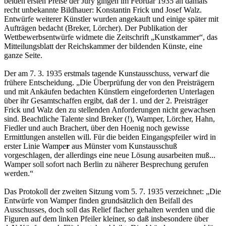
beiden ersten Preise der Jury gingen im Februar 1935 an damals
recht unbekannte Bildhauer: Konstantin Frick und Josef Walz.
Entwürfe weiterer Künstler wurden angekauft und einige später mit
Aufträgen bedacht (Breker, Lörcher). Der Publikation der
Wettbewerbsentwürfe widmete die Zeitschrift „Kunstkammer“, das
Mitteilungsblatt der Reichskammer der bildenden Künste, eine
ganze Seite.
Der am 7. 3. 1935 erstmals tagende Kunstausschuss, verwarf die
frühere Entscheidung. „Die Überprüfung der von den Preisträgern
und mit Ankäufen bedachten Künstlern eingeforderten Unterlagen
über ihr Gesamtschaffen ergibt, daß der 1. und der 2. Preisträger
Frick und Walz den zu stellenden Anforderungen nicht gewachsen
sind. Beachtliche Talente sind Breker (!), Wamper, Lörcher, Hahn,
Fiedler und auch Brachert, über den Hoenig noch gewisse
Ermittlungen anstellen will. Für die beiden Eingangspfeiler wird in
erster Linie Wampe
r
aus Münster vom Kunstausschuß
vorgeschlagen, der allerdings eine neue Lösung ausarbeiten muß...
Wamper soll sofort nach Berlin zu näherer Besprechung gerufen
werden.“
Das Protokoll der zweiten Sitzung vom 5. 7. 1935 verzeichnet: „Die
Entwürfe von Wamper finden grundsätzlich den Beifall des
Ausschusses, doch soll das Relief flacher gehalten werden und die
Figuren auf dem linken Pfeiler kleiner, so daß insbesondere über