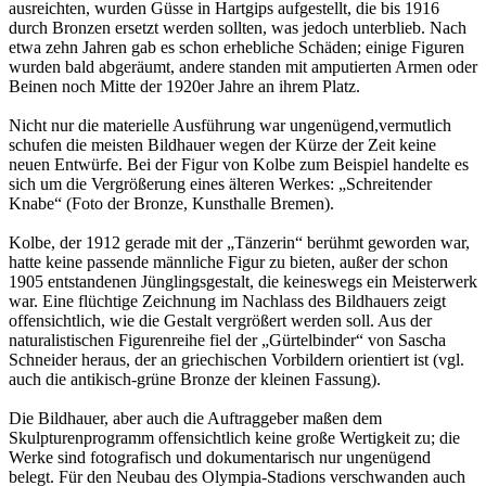
ausreichten, wurden Güsse in Hartgips aufgestellt, die bis 1916
durch Bronzen ersetzt werden sollten, was jedoch unterblieb. Nach
etwa zehn Jahren gab es schon erhebliche Schäden; einige Figuren
wurden bald abgeräumt, andere standen mit amputierten Armen oder
Beinen noch Mitte der 1920er Jahre an ihrem Platz.
Nicht nur die materielle Ausführung war ungenügend,vermutlich
schufen die meisten Bildhauer wegen der Kürze der Zeit keine
neuen Entwürfe. Bei der Figur von Kolbe zum Beispiel handelte es
sich um die Vergrößerung eines älteren Werkes: „Schreitender
Knabe“ (Foto der Bronze, Kunsthalle Bremen).
Kolbe, der 1912 gerade mit der „Tänzerin“ berühmt geworden war,
hatte keine passende männliche Figur zu bieten, außer der schon
1905 entstandenen Jünglingsgestalt, die keineswegs ein Meisterwerk
war. Eine flüchtige Zeichnung im Nachlass des Bildhauers zeigt
offensichtlich, wie die Gestalt vergrößert werden soll. Aus der
naturalistischen Figurenreihe fiel der „Gürtelbinder“ von Sascha
Schneider heraus, der an griechischen Vorbildern orientiert ist (vgl.
auch die antikisch-grüne Bronze der kleinen Fassung).
Die Bildhauer, aber auch die Auftraggeber maßen dem
Skulpturenprogramm offensichtlich keine große Wertigkeit zu; die
Werke sind fotografisch und dokumentarisch nur ungenügend
belegt. Für den Neubau des Olympia-Stadions verschwanden auch