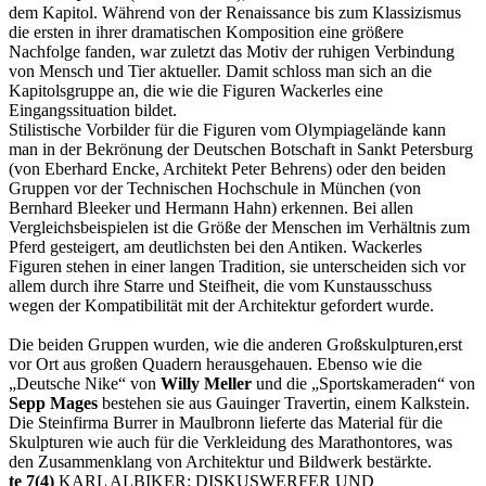
dem Kapitol. Während von der Renaissance bis zum Klassizismus
die ersten in ihrer dramatischen Komposition eine größere
Nachfolge fanden, war zuletzt das Motiv der ruhigen Verbindung
von Mensch und Tier aktueller. Damit schloss man sich an die
Kapitolsgruppe an, die wie die Figuren Wackerles eine
Eingangssituation bildet.
Stilistische Vorbilder für die Figuren vom Olympiagelände kann
man in der Bekrönung der Deutschen Botschaft in Sankt Petersburg
(von Eberhard Encke, Architekt Peter Behrens) oder den beiden
Gruppen vor der Technischen Hochschule in München (von
Bernhard Bleeker und Hermann Hahn) erkennen. Bei allen
Vergleichsbeispielen ist die Größe der Menschen im Verhältnis zum
Pferd gesteigert, am deutlichsten bei den Antiken. Wackerles
Figuren stehen in einer langen Tradition, sie unterscheiden sich vor
allem durch ihre Starre und Steifheit, die vom Kunstausschuss
wegen der Kompatibilität mit der Architektur gefordert wurde.
Die beiden Gruppen wurden, wie die anderen Großskulpturen,erst
vor Ort aus großen Quadern herausgehauen. Ebenso wie die
„Deutsche Nike“ von
Willy Meller
und die „Sportskameraden“ von
Sepp Mages
bestehen sie aus Gauinger Travertin, einem Kalkstein.
Die Steinfirma Burrer in Maulbronn lieferte das Material für die
Skulpturen wie auch für die Verkleidung des Marathontores, was
den Zusammenklang von Architektur und Bildwerk bestärkte.
te 7(4)
KARL ALBIKER: DISKUSWERFER UND