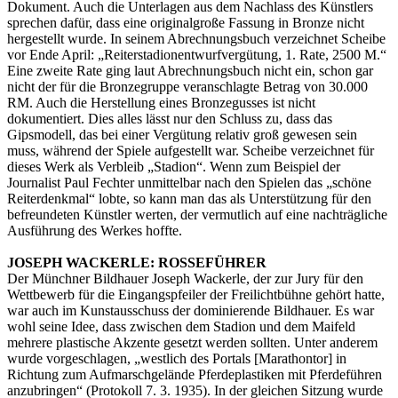
Dokument. Auch die Unterlagen aus dem Nachlass des Künstlers
sprechen dafür, dass eine originalgroße Fassung in Bronze nicht
hergestellt wurde. In seinem Abrechnungsbuch verzeichnet Scheibe
vor Ende April: „Reiterstadionentwurfvergütung, 1. Rate, 2500 M.“
Eine zweite Rate ging laut Abrechnungsbuch nicht ein, schon gar
nicht der für die Bronzegruppe veranschlagte Betrag von 30.000
RM. Auch die Herstellung eines Bronzegusses ist nicht
dokumentiert. Dies alles lässt nur den Schluss zu, dass das
Gipsmodell, das bei einer Vergütung relativ groß gewesen sein
muss, während der Spiele aufgestellt war. Scheibe verzeichnet für
dieses Werk als Verbleib „Stadion“. Wenn zum Beispiel der
Journalist Paul Fechter unmittelbar nach den Spielen das „schöne
Reiterdenkmal“ lobte, so kann man das als Unterstützung für den
befreundeten Künstler werten, der vermutlich auf eine nachträgliche
Ausführung des Werkes hoffte.
JOSEPH WACKERLE: ROSSEFÜHRER
Der Münchner Bildhauer Joseph Wackerle, der zur Jury für den
Wettbewerb für die Eingangspfeiler der Freilichtbühne gehört hatte,
war auch im Kunstausschuss der dominierende Bildhauer. Es war
wohl seine Idee, dass zwischen dem Stadion und dem Maifeld
mehrere plastische Akzente gesetzt werden sollten. Unter anderem
wurde vorgeschlagen, „westlich des Portals [Marathontor] in
Richtung zum Aufmarschgelände Pferdeplastiken mit Pferdeführen
anzubringen“ (Protokoll 7. 3. 1935). In der gleichen Sitzung wurde