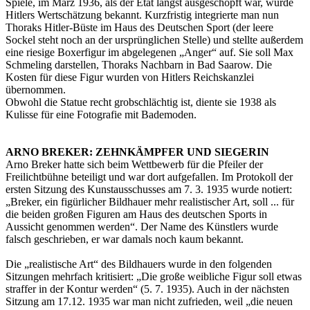
Spiele, im März 1936, als der Etat längst ausgeschöpft war, wurde
Hitlers Wertschätzung bekannt. Kurzfristig integrierte man nun
Thoraks Hitler-Büste im Haus des Deutschen Sport (der leere
Sockel steht noch an der ursprünglichen Stelle) und stellte außerdem
eine riesige Boxerfigur im abgelegenen „Anger“ auf. Sie soll Max
Schmeling darstellen, Thoraks Nachbarn in Bad Saarow. Die
Kosten für diese Figur wurden von Hitlers Reichskanzlei
übernommen.
Obwohl die Statue recht grobschlächtig ist, diente sie 1938 als
Kulisse für eine Fotografie mit Bademoden.
ARNO BREKER: ZEHNKÄMPFER UND SIEGERIN
Arno Breker hatte sich beim Wettbewerb für die Pfeiler der
Freilichtbühne beteiligt und war dort aufgefallen. Im Protokoll der
ersten Sitzung des Kunstausschusses am 7. 3. 1935 wurde notiert:
„Breker, ein figürlicher Bildhauer mehr realistischer Art, soll ... für
die beiden großen Figuren am Haus des deutschen Sports in
Aussicht genommen werden“. Der Name des Künstlers wurde
falsch geschrieben, er war damals noch kaum bekannt.
Die „realistische Art“ des Bildhauers wurde in den folgenden
Sitzungen mehrfach kritisiert: „Die große weibliche Figur soll etwas
straffer in der Kontur werden“ (5. 7. 1935). Auch in der nächsten
Sitzung am 17.12. 1935 war man nicht zufrieden, weil „die neuen