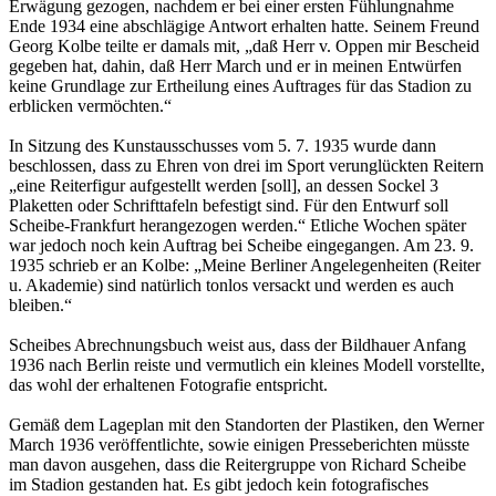
Erwägung gezogen, nachdem er bei einer ersten Fühlungnahme
Ende 1934 eine abschlägige Antwort erhalten hatte. Seinem Freund
Georg Kolbe teilte er damals mit, „daß Herr v. Oppen mir Bescheid
gegeben hat, dahin, daß Herr March und er in meinen Entwürfen
keine Grundlage zur Ertheilung eines Auftrages für das Stadion zu
erblicken vermöchten.“
In Sitzung des Kunstausschusses vom 5. 7. 1935 wurde dann
beschlossen, dass zu Ehren von drei im Sport verunglückten Reitern
„eine Reiterfigur aufgestellt werden [soll], an dessen Sockel 3
Plaketten oder Schrifttafeln befestigt sind. Für den Entwurf soll
Scheibe-Frankfurt herangezogen werden.“ Etliche Wochen später
war jedoch noch kein Auftrag bei Scheibe eingegangen. Am 23. 9.
1935 schrieb er an Kolbe: „Meine Berliner Angelegenheiten (Reiter
u. Akademie) sind natürlich tonlos versackt und werden es auch
bleiben.“
Scheibes Abrechnungsbuch weist aus, dass der Bildhauer Anfang
1936 nach Berlin reiste und vermutlich ein kleines Modell vorstellte,
das wohl der erhaltenen Fotografie entspricht.
Gemäß dem Lageplan mit den Standorten der Plastiken, den Werner
March 1936 veröffentlichte, sowie einigen Presseberichten müsste
man davon ausgehen, dass die Reitergruppe von Richard Scheibe
im Stadion gestanden hat. Es gibt jedoch kein fotografisches