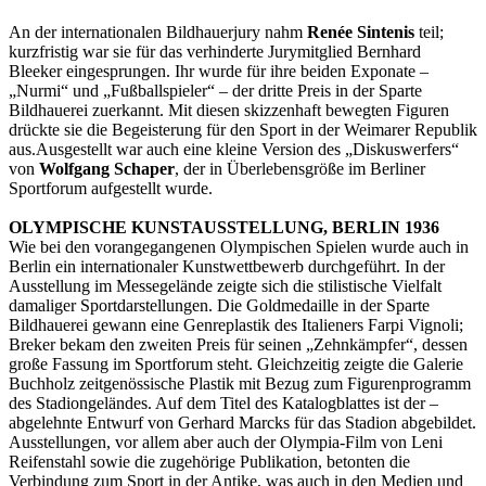
An der internationalen Bildhauerjury nahm
Renée Sintenis
teil;
kurzfristig war sie für das verhinderte Jurymitglied Bernhard
Bleeker eingesprungen. Ihr wurde für ihre beiden Exponate –
„Nurmi“ und „Fußballspieler“ – der dritte Preis in der Sparte
Bildhauerei zuerkannt. Mit diesen skizzenhaft bewegten Figuren
drückte sie die Begeisterung für den Sport in der Weimarer Republik
aus.Ausgestellt war auch eine kleine Version des „Diskuswerfers“
von
Wolfgang Schaper
, der in Überlebensgröße im Berliner
Sportforum aufgestellt wurde.
OLYMPISCHE KUNSTAUSSTELLUNG, BERLIN 1936
Wie bei den vorangegangenen Olympischen Spielen wurde auch in
Berlin ein internationaler Kunstwettbewerb durchgeführt. In der
Ausstellung im Messegelände zeigte sich die stilistische Vielfalt
damaliger Sportdarstellungen. Die Goldmedaille in der Sparte
Bildhauerei gewann eine Genreplastik des Italieners Farpi Vignoli;
Breker bekam den zweiten Preis für seinen „Zehnkämpfer“, dessen
große Fassung im Sportforum steht. Gleichzeitig zeigte die Galerie
Buchholz zeitgenössische Plastik mit Bezug zum Figurenprogramm
des Stadiongeländes. Auf dem Titel des Katalogblattes ist der –
abgelehnte Entwurf von Gerhard Marcks für das Stadion abgebildet.
Ausstellungen, vor allem aber auch der Olympia-Film von Leni
Reifenstahl sowie die zugehörige Publikation, betonten die
Verbindung zum Sport in der Antike, was auch in den Medien und