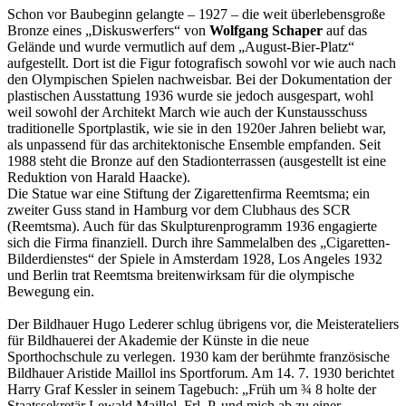
Schon vor Baubeginn gelangte – 1927 – die weit überlebensgroße
Bronze eines „Diskuswerfers“ von
Wolfgang Schaper
auf das
Gelände und wurde vermutlich auf dem „August-Bier-Platz“
aufgestellt. Dort ist die Figur fotografisch sowohl vor wie auch nach
den Olympischen Spielen nachweisbar. Bei der Dokumentation der
plastischen Ausstattung 1936 wurde sie jedoch ausgespart, wohl
weil sowohl der Architekt March wie auch der Kunstausschuss
traditionelle Sportplastik, wie sie in den 1920er Jahren beliebt war,
als unpassend für das architektonische Ensemble empfanden. Seit
1988 steht die Bronze auf den Stadionterrassen (ausgestellt ist eine
Reduktion von Harald Haacke).
Die Statue war eine Stiftung der Zigarettenfirma Reemtsma; ein
zweiter Guss stand in Hamburg vor dem Clubhaus des SCR
(Reemtsma). Auch für das Skulpturenprogramm 1936 engagierte
sich die Firma finanziell. Durch ihre Sammelalben des „Cigaretten-
Bilderdienstes“ der Spiele in Amsterdam 1928, Los Angeles 1932
und Berlin trat Reemtsma breitenwirksam für die olympische
Bewegung ein.
Der Bildhauer Hugo Lederer schlug übrigens vor, die Meisterateliers
für Bildhauerei der Akademie der Künste in die neue
Sporthochschule zu verlegen. 1930 kam der berühmte französische
Bildhauer Aristide Maillol ins Sportforum. Am 14. 7. 1930 berichtet
Harry Graf Kessler in seinem Tagebuch: „Früh um ¾ 8 holte der
Staatssekretär Lewald Maillol, Frl. P. und mich ab zu einer