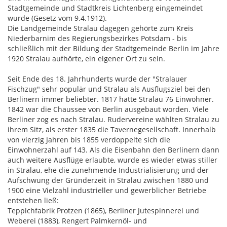
Stadtgemeinde und Stadtkreis Lichtenberg eingemeindet
wurde (Gesetz vom 9.4.1912).
Die Landgemeinde Stralau dagegen gehörte zum Kreis
Niederbarnim des Regierungsbezirkes Potsdam - bis
schließlich mit der Bildung der Stadtgemeinde Berlin im Jahre
1920 Stralau aufhörte, ein eigener Ort zu sein.
Seit Ende des 18. Jahrhunderts wurde der "Stralauer
Fischzug" sehr populär und Stralau als Ausflugsziel bei den
Berlinern immer beliebter. 1817 hatte Stralau 76 Einwohner.
1842 war die Chaussee von Berlin ausgebaut worden. Viele
Berliner zog es nach Stralau. Rudervereine wählten Stralau zu
ihrem Sitz, als erster 1835 die Tavernegesellschaft. Innerhalb
von vierzig Jahren bis 1855 verdoppelte sich die
Einwohnerzahl auf 143. Als die Eisenbahn den Berlinern dann
auch weitere Ausflüge erlaubte, wurde es wieder etwas stiller
in Stralau, ehe die zunehmende Industrialisierung und der
Aufschwung der Gründerzeit in Stralau zwischen 1880 und
1900 eine Vielzahl industrieller und gewerblicher Betriebe
entstehen ließ:
Teppichfabrik Protzen (1865), Berliner Jutespinnerei und
Weberei (1883), Rengert Palmkernöl- und