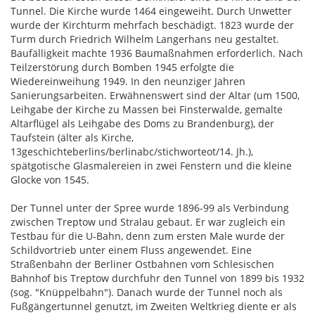
Tunnel. Die Kirche wurde 1464 eingeweiht. Durch Unwetter
wurde der Kirchturm mehrfach beschädigt. 1823 wurde der
Turm durch Friedrich Wilhelm Langerhans neu gestaltet.
Baufälligkeit machte 1936 Baumaßnahmen erforderlich. Nach
Teilzerstörung durch Bomben 1945 erfolgte die
Wiedereinweihung 1949. In den neunziger Jahren
Sanierungsarbeiten. Erwähnenswert sind der Altar (um 1500,
Leihgabe der Kirche zu Massen bei Finsterwalde, gemalte
Altarflügel als Leihgabe des Doms zu Brandenburg), der
Taufstein (älter als Kirche,
13geschichteberlins/berlinabc/stichworteot/14. Jh.),
spätgotische Glasmalereien in zwei Fenstern und die kleine
Glocke von 1545.
Der Tunnel unter der Spree wurde 1896-99 als Verbindung
zwischen Treptow und Stralau gebaut. Er war zugleich ein
Testbau für die U-Bahn, denn zum ersten Male wurde der
Schildvortrieb unter einem Fluss angewendet. Eine
Straßenbahn der Berliner Ostbahnen vom Schlesischen
Bahnhof bis Treptow durchfuhr den Tunnel von 1899 bis 1932
(sog. "Knüppelbahn"). Danach wurde der Tunnel noch als
Fußgängertunnel genutzt, im Zweiten Weltkrieg diente er als