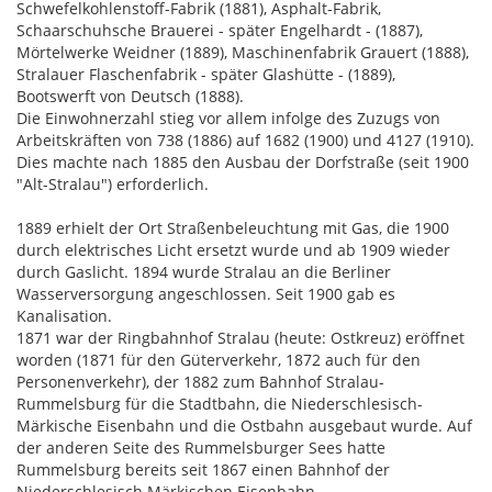
Schwefelkohlenstoff-Fabrik (1881), Asphalt-Fabrik,
Schaarschuhsche Brauerei - später Engelhardt - (1887),
Mörtelwerke Weidner (1889), Maschinenfabrik Grauert (1888),
Stralauer Flaschenfabrik - später Glashütte - (1889),
Bootswerft von Deutsch (1888).
Die Einwohnerzahl stieg vor allem infolge des Zuzugs von
Arbeitskräften von 738 (1886) auf 1682 (1900) und 4127 (1910).
Dies machte nach 1885 den Ausbau der Dorfstraße (seit 1900
"Alt-Stralau") erforderlich.
1889 erhielt der Ort Straßenbeleuchtung mit Gas, die 1900
durch elektrisches Licht ersetzt wurde und ab 1909 wieder
durch Gaslicht. 1894 wurde Stralau an die Berliner
Wasserversorgung angeschlossen. Seit 1900 gab es
Kanalisation.
1871 war der Ringbahnhof Stralau (heute: Ostkreuz) eröffnet
worden (1871 für den Güterverkehr, 1872 auch für den
Personenverkehr), der 1882 zum Bahnhof Stralau-
Rummelsburg für die Stadtbahn, die Niederschlesisch-
Märkische Eisenbahn und die Ostbahn ausgebaut wurde. Auf
der anderen Seite des Rummelsburger Sees hatte
Rummelsburg bereits seit 1867 einen Bahnhof der
Niederschlesisch Märkischen Eisenbahn.