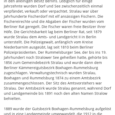
in den alleinigen Besitz Berlins. Lediglich für einige
Jahrzehnte wurden Dorf und See zwischenzeitlich einmal
verpfändet, verkauft oder verpachtet. Stralau war über
Jahrhunderte Fischerdorf mit elf ansässigen Fischern. Die
Fischereirechte und die Abgaben der Fischer wurden vom
Berliner Rat geregelt. Die Fischer waren freie Besitzer ihrer
Höfe. Die Gerichtsbarkeit lag beim Berliner Rat, seit 1879
wurde Stralau dem Amts- und Landgericht II in Berlin
unterstellt. Die Polizeigewalt, anfänglich vom Kreise
Niederbarnim ausgeübt, lag seit 1810 beim Berliner
Polizeipräsidenten. Der Rummelsburger See, der bis ins 19.
Jahrhundert noch Stralower See geheißen hatte, gehörte bis
1856 zum Gemeindebezirk Stralau und wurde dann dem
Berliner Kämmereigutsbezirk Boxhagen-Rummelsburg
zugeschlagen. Verwaltungstechnisch wurden Stralau,
Boxhagen und Rummelsburg 1874 zu einem Amtsbezirk
zusammengeschlossen. Der Sitz des Amtsvorstehers war
Stralau. Der Amtsbezirk wurde Stralau genannt, während Dorf
und Landgemeinde bis 1891 noch den alten Namen Stralow
behielten.
1889 wurde der Gutsbezirk Boxhagen-Rummelsburg aufgelöst
und in eine Landgemeinde umgewandelt, die 1912 in die