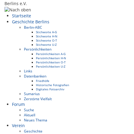
Berlins e.V.
Startseite
Geschichte Berlins
Berlin-ABC
Stichworte A-G
Stichworte H-N
Stichworte O-T
Stichworte U-Z
Persönlichkeiten
Persönlichkeiten A-G
Persönlichkeiten H-N
Persönlichkeiten O-T
Persönlichkeiten U-Z
Links
Datenbanken
Friedhöfe
Historische Fotografien
Digitales Fotoarchiv
Sumarius
Zerstörte Vielfalt
Forum
Suche
Aktuell
Neues Thema
Verein
Geschichte