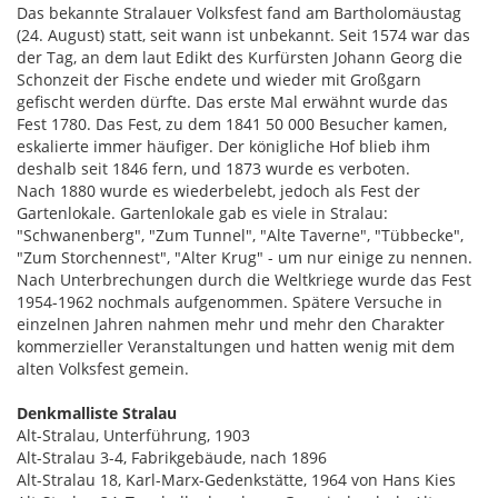
Das bekannte Stralauer Volksfest fand am Bartholomäustag
(24. August) statt, seit wann ist unbekannt. Seit 1574 war das
der Tag, an dem laut Edikt des Kurfürsten Johann Georg die
Schonzeit der Fische endete und wieder mit Großgarn
gefischt werden dürfte. Das erste Mal erwähnt wurde das
Fest 1780. Das Fest, zu dem 1841 50 000 Besucher kamen,
eskalierte immer häufiger. Der königliche Hof blieb ihm
deshalb seit 1846 fern, und 1873 wurde es verboten.
Nach 1880 wurde es wiederbelebt, jedoch als Fest der
Gartenlokale. Gartenlokale gab es viele in Stralau:
"Schwanenberg", "Zum Tunnel", "Alte Taverne", "Tübbecke",
"Zum Storchennest", "Alter Krug" - um nur einige zu nennen.
Nach Unterbrechungen durch die Weltkriege wurde das Fest
1954-1962 nochmals aufgenommen. Spätere Versuche in
einzelnen Jahren nahmen mehr und mehr den Charakter
kommerzieller Veranstaltungen und hatten wenig mit dem
alten Volksfest gemein.
Denkmalliste Stralau
Alt-Stralau, Unterführung, 1903
Alt-Stralau 3-4, Fabrikgebäude, nach 1896
Alt-Stralau 18, Karl-Marx-Gedenkstätte, 1964 von Hans Kies