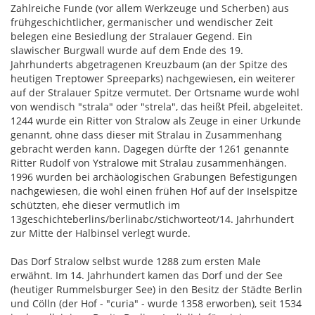
Zahlreiche Funde (vor allem Werkzeuge und Scherben) aus
frühgeschichtlicher, germanischer und wendischer Zeit
belegen eine Besiedlung der Stralauer Gegend. Ein
slawischer Burgwall wurde auf dem Ende des 19.
Jahrhunderts abgetragenen Kreuzbaum (an der Spitze des
heutigen Treptower Spreeparks) nachgewiesen, ein weiterer
auf der Stralauer Spitze vermutet. Der Ortsname wurde wohl
von wendisch "strala" oder "strela", das heißt Pfeil, abgeleitet.
1244 wurde ein Ritter von Stralow als Zeuge in einer Urkunde
genannt, ohne dass dieser mit Stralau in Zusammenhang
gebracht werden kann. Dagegen dürfte der 1261 genannte
Ritter Rudolf von Ystralowe mit Stralau zusammenhängen.
1996 wurden bei archäologischen Grabungen Befestigungen
nachgewiesen, die wohl einen frühen Hof auf der Inselspitze
schützten, ehe dieser vermutlich im
13geschichteberlins/berlinabc/stichworteot/14. Jahrhundert
zur Mitte der Halbinsel verlegt wurde.
Das Dorf Stralow selbst wurde 1288 zum ersten Male
erwähnt. Im 14. Jahrhundert kamen das Dorf und der See
(heutiger Rummelsburger See) in den Besitz der Städte Berlin
und Cölln (der Hof - "curia" - wurde 1358 erworben), seit 1534