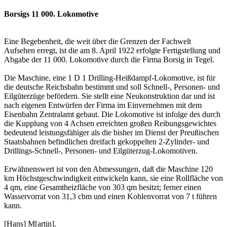
Borsigs 11 000. Lokomotive
Eine Begebenheit, die weit über die Grenzen der Fachwelt
Aufsehen erregt, ist die am 8. April 1922 erfolgte Fertigstellung und
Abgabe der 11 000. Lokomotive durch die Firma Borsig in Tegel.
Die Maschine, eine 1 D 1 Drilling-Heißdampf-Lokomotive, ist für
die deutsche Reichsbahn bestimmt und soll Schnell-, Personen- und
Eilgüterzüge befördern. Sie stellt eine Neukonstruktion dar und ist
nach eigenen Entwürfen der Firma im Einvernehmen mit dem
Eisenbahn Zentralamt gebaut. Die Lokomotive ist infolge des durch
die Kupplung von 4 Achsen erreichten großen Reibungsgewichtes
bedeutend leistungsfähiger als die bisher im Dienst der Preußischen
Staatsbahnen befindlichen dreifach gekoppelten 2-Zylinder- und
Drillings-Schnell-, Personen- und Eilgüterzug-Lokomotiven.
Erwähnenswert ist von den Abmessungen, daß die Maschine 120
km Höchstgeschwindigkeit entwickeln kann, sie eine Rollfläche von
4 qm, eine Gesamtheizfläche von 303 qm besitzt; ferner einen
Wasservorrat von 31,3 cbm und einen Kohlenvorrat von 7 t führen
kann.
[Hans] M[artin].