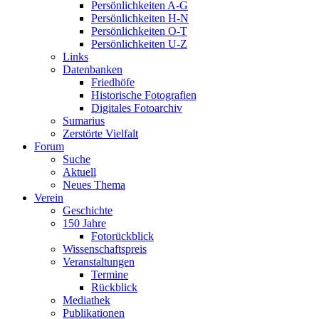
Persönlichkeiten A-G
Persönlichkeiten H-N
Persönlichkeiten O-T
Persönlichkeiten U-Z
Links
Datenbanken
Friedhöfe
Historische Fotografien
Digitales Fotoarchiv
Sumarius
Zerstörte Vielfalt
Forum
Suche
Aktuell
Neues Thema
Verein
Geschichte
150 Jahre
Fotorückblick
Wissenschaftspreis
Veranstaltungen
Termine
Rückblick
Mediathek
Publikationen