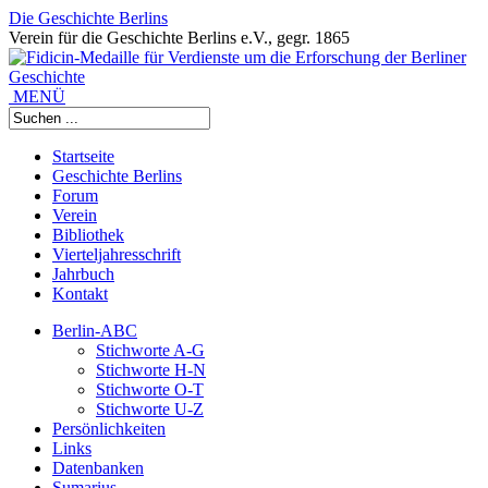
Die Geschichte Berlins
Verein für die Geschichte Berlins e.V., gegr. 1865
MENÜ
Startseite
Geschichte Berlins
Forum
Verein
Bibliothek
Vierteljahresschrift
Jahrbuch
Kontakt
Berlin-ABC
Stichworte A-G
Stichworte H-N
Stichworte O-T
Stichworte U-Z
Persönlichkeiten
Links
Datenbanken
Sumarius