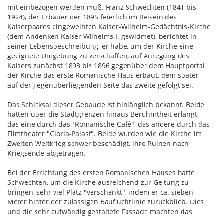
mit einbezogen werden muß. Franz Schwechten (1841 bis
1924), der Erbauer der 1895 feierlich im Beisein des
Kaiserpaares eingeweihten Kaiser-Wilhelm-Gedächtnis-Kirche
(dem Andenken Kaiser Wilhelms I. gewidmet), berichtet in
seiner Lebensbeschreibung, er habe, um der Kirche eine
geeignete Umgebung zu verschaffen, auf Anregung des
Kaisers zunächst 1893 bis 1896 gegenüber dem Hauptportal
der Kirche das erste Romanische Haus erbaut, dem später
auf der gegenüberliegenden Seite das zweite gefolgt sei.
Das Schicksal dieser Gebäude ist hinlänglich bekannt. Beide
hatten über die Stadtgrenzen hinaus Berühmtheit erlangt,
das eine durch das "Romanische Café", das andere durch das
Filmtheater "Gloria-Palast". Beide wurden wie die Kirche im
Zweiten Weltkrieg schwer beschädigt, ihre Ruinen nach
Kriegsende abgetragen.
Bei der Errichtung des ersten Romanischen Hauses hatte
Schwechten, um die Kirche ausreichend zur Geltung zu
bringen, sehr viel Platz "verschenkt", indem er ca. sieben
Meter hinter der zulässigen Baufluchtlinie zurückblieb. Dies
und die sehr aufwändig gestaltete Fassade machten das