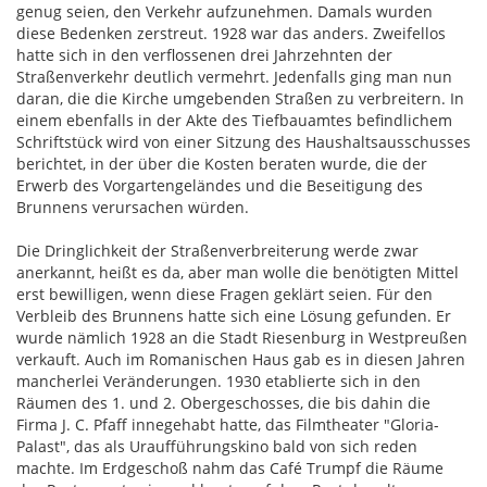
genug seien, den Verkehr aufzunehmen. Damals wurden
diese Bedenken zerstreut. 1928 war das anders. Zweifellos
hatte sich in den verflossenen drei Jahrzehnten der
Straßenverkehr deutlich vermehrt. Jedenfalls ging man nun
daran, die die Kirche umgebenden Straßen zu verbreitern. In
einem ebenfalls in der Akte des Tiefbauamtes befindlichem
Schriftstück wird von einer Sitzung des Haushaltsausschusses
berichtet, in der über die Kosten beraten wurde, die der
Erwerb des Vorgartengeländes und die Beseitigung des
Brunnens verursachen würden.
Die Dringlichkeit der Straßenverbreiterung werde zwar
anerkannt, heißt es da, aber man wolle die benötigten Mittel
erst bewilligen, wenn diese Fragen geklärt seien. Für den
Verbleib des Brunnens hatte sich eine Lösung gefunden. Er
wurde nämlich 1928 an die Stadt Riesenburg in Westpreußen
verkauft. Auch im Romanischen Haus gab es in diesen Jahren
mancherlei Veränderungen. 1930 etablierte sich in den
Räumen des 1. und 2. Obergeschosses, die bis dahin die
Firma J. C. Pfaff innegehabt hatte, das Filmtheater "Gloria-
Palast", das als Uraufführungskino bald von sich reden
machte. Im Erdgeschoß nahm das Café Trumpf die Räume