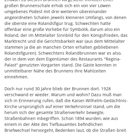
großen Brunnenschale erhob sich ein von vier Löwen
umgebenes Podest mit drei weiteren übereinander
angeordneten Schalen jeweils kleineren Umfangs, von denen
die oberste eine Rolandsfigur trug. Schwechten hatte
offenbar eine große Vorliebe für Symbolik, darum also ein
Roland, der im Mittelalter Sinnbild für den Königsfrieden, das
Marktrecht und die Gerichtsbarkeit war (aus dem Mittelalter
stammen ja die an manchen Orten erhalten gebliebenen
Rolandsfiguren). Schwechtens Rolandbrunnen war es also,
der in dem von dem Eigentümer des Restaurants "Regina-
Palast" genutzten Vorgarten stand. Die Gäste konnten in
unmittelbarer Nähe des Brunnens ihre Mahlzeiten
einnehmen.
Doch nur rund 30 Jahre blieb der Brunnen dort. 1928
verschwand er wieder. Warum und wohin? Dazu muß man
sich in Erinnerung rufen, daß die Kaiser-Wilhelm-Gedächtnis-
Kirche ursprünglich auf einer Verkehrsinsel stand, um die
herum sich der gesamte Straßenverkehr bewegte,
Straßenbahnen inbegriffen. Schon 1894 wurden, wie aus
einem in der Akte des Tiefbauamtes befindlichen
Briefwechsel hervorgeht, Bedenken laut, ob die Straßen breit