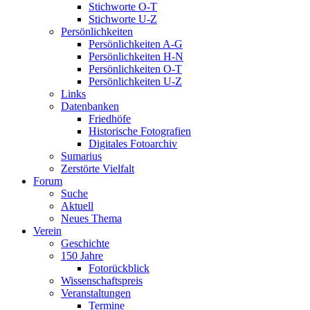
Stichworte O-T
Stichworte U-Z
Persönlichkeiten
Persönlichkeiten A-G
Persönlichkeiten H-N
Persönlichkeiten O-T
Persönlichkeiten U-Z
Links
Datenbanken
Friedhöfe
Historische Fotografien
Digitales Fotoarchiv
Sumarius
Zerstörte Vielfalt
Forum
Suche
Aktuell
Neues Thema
Verein
Geschichte
150 Jahre
Fotorückblick
Wissenschaftspreis
Veranstaltungen
Termine