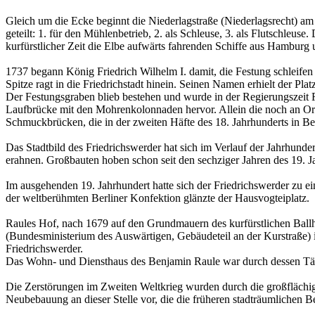
Gleich um die Ecke beginnt die Niederlagstraße (Niederlagsrecht) am 
geteilt: 1. für den Mühlenbetrieb, 2. als Schleuse, 3. als Flutschleus
kurfürstlicher Zeit die Elbe aufwärts fahrenden Schiffe aus Hamburg
1737 begann König Friedrich Wilhelm I. damit, die Festung schleifen 
Spitze ragt in die Friedrichstadt hinein. Seinen Namen erhielt der Pl
Der Festungsgraben blieb bestehen und wurde in der Regierungszeit F
Laufbrücke mit den Mohrenkolonnaden hervor. Allein die noch an Or
Schmuckbrücken, die in der zweiten Häfte des 18. Jahrhunderts in Be
Das Stadtbild des Friedrichswerder hat sich im Verlauf der Jahrhunde
erahnen. Großbauten hoben schon seit den sechziger Jahren des 19. Ja
Im ausgehenden 19. Jahrhundert hatte sich der Friedrichswerder zu 
der weltberühmten Berliner Konfektion glänzte der Hausvogteiplatz.
Raules Hof, nach 1679 auf den Grundmauern des kurfürstlichen Ballh
(Bundesministerium des Auswärtigen, Gebäudeteil an der Kurstraße) 
Friedrichswerder.
Das Wohn- und Diensthaus des Benjamin Raule war durch dessen Täti
Die Zerstörungen im Zweiten Weltkrieg wurden durch die großflächig
Neubebauung an dieser Stelle vor, die die früheren stadträumlichen 