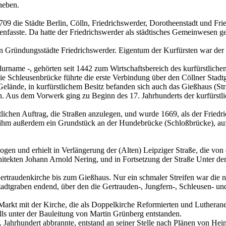
neben.
1709 die Städte Berlin, Cölln, Friedrichswerder, Dorotheenstadt und Fr
fasste. Da hatte der Friedrichswerder als städtisches Gemeinwesen ger
en Gründungsstädte Friedrichswerder. Eigentum der Kurfürsten war der W
name -, gehörten seit 1442 zum Wirtschaftsbereich des kurfürstlichen H
ie Schleusenbrücke führte die erste Verbindung über den Cöllner Stadt
elände, in kurfürstlichem Besitz befanden sich auch das Gießhaus (St
 Aus dem Vorwerk ging zu Beginn des 17. Jahrhunderts der kurfürstlic
ichen Auftrag, die Straßen anzulegen, und wurde 1669, als der Friedri
 ihm außerdem ein Grundstück an der Hundebrücke (Schloßbrücke), auf
gen und erhielt in Verlängerung der (Alten) Leipziger Straße, die vo
hitekten Johann Arnold Nering, und in Fortsetzung der Straße Unter d
Gertraudenkirche bis zum Gießhaus. Nur ein schmaler Streifen war die
tadtgraben endend, über den die Gertrauden-, Jungfern-, Schleusen- u
Markt mit der Kirche, die als Doppelkirche Reformierten und Lutheran
ls unter der Bauleitung von Martin Grünberg entstanden.
. Jahrhundert abbrannte, entstand an seiner Stelle nach Plänen von He