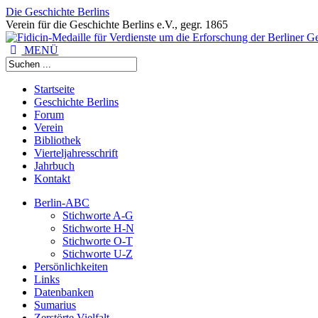
Die Geschichte Berlins
Verein für die Geschichte Berlins e.V., gegr. 1865
MENÜ
Startseite
Geschichte Berlins
Forum
Verein
Bibliothek
Vierteljahresschrift
Jahrbuch
Kontakt
Berlin-ABC
Stichworte A-G
Stichworte H-N
Stichworte O-T
Stichworte U-Z
Persönlichkeiten
Links
Datenbanken
Sumarius
Zerstörte Vielfalt