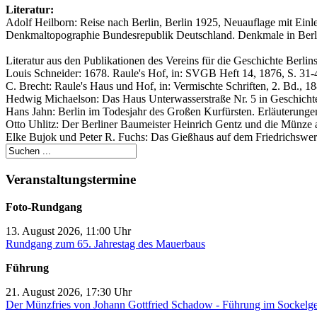
Literatur:
Adolf Heilborn: Reise nach Berlin, Berlin 1925, Neuauflage mit Ein
Denkmaltopographie Bundesrepublik Deutschland. Denkmale in Berlin
Literatur aus den Publikationen des Vereins für die Geschichte Berlins
Louis Schneider: 1678. Raule's Hof, in: SVGB Heft 14, 1876, S. 31-
C. Brecht: Raule's Haus und Hof, in: Vermischte Schriften, 2. Bd., 18
Hedwig Michaelson: Das Haus Unterwasserstraße Nr. 5 in Geschichte 
Hans Jahn: Berlin im Todesjahr des Großen Kurfürsten. Erläuterung
Otto Uhlitz: Der Berliner Baumeister Heinrich Gentz und die Münze a
Elke Bujok und Peter R. Fuchs: Das Gießhaus auf dem Friedrichswe
Veranstaltungstermine
Foto-Rundgang
13. August 2026, 11:00 Uhr
Rundgang zum 65. Jahrestag des Mauerbaus
Führung
21. August 2026, 17:30 Uhr
Der Münzfries von Johann Gottfried Schadow - Führung im Sockelg