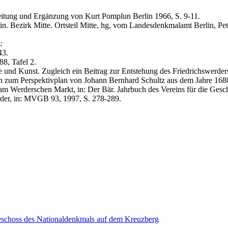
leitung und Ergänzung von Kurt Pomplun Berlin 1966, S. 9-11.
. Bezirk Mitte. Ortsteil Mitte, hg, vom Landesdenkmalamt Berlin, Pet
:
43.
88, Tafel 2.
und Kunst. Zugleich ein Beitrag zur Entstehung des Friedrichswerder
en zum Perspektivplan von Johann Bernhard Schultz aus dem Jahre 1688
m Werderschen Markt, in: Der Bär. Jahrbuch des Vereins für die Geschi
rder, in: MVGB 93, 1997, S. 278-289.
eschoss des Nationaldenkmals auf dem Kreuzberg