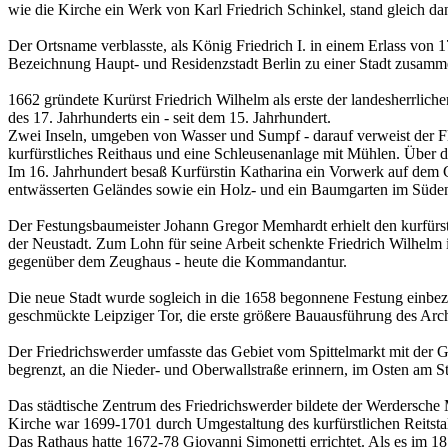
wie die Kirche ein Werk von Karl Friedrich Schinkel, stand gleich da
Der Ortsname verblasste, als König Friedrich I. in einem Erlass von 
Bezeichnung Haupt- und Residenzstadt Berlin zu einer Stadt zusammen
1662 gründete Kurürst Friedrich Wilhelm als erste der landesherrlich
des 17. Jahrhunderts ein - seit dem 15. Jahrhundert.
Zwei Inseln, umgeben von Wasser und Sumpf - darauf verweist der Flur
kurfürstliches Reithaus und eine Schleusenanlage mit Mühlen. Über d
Im 16. Jahrhundert besaß Kurfürstin Katharina ein Vorwerk auf dem G
entwässerten Geländes sowie ein Holz- und ein Baumgarten im Süden.
Der Festungsbaumeister Johann Gregor Memhardt erhielt den kurfürstl
der Neustadt. Zum Lohn für seine Arbeit schenkte Friedrich Wilhelm
gegenüber dem Zeughaus - heute die Kommandantur.
Die neue Stadt wurde sogleich in die 1658 begonnene Festung einbezo
geschmückte Leipziger Tor, die erste größere Bauausführung des Arc
Der Friedrichswerder umfasste das Gebiet vom Spittelmarkt mit der 
begrenzt, an die Nieder- und Oberwallstraße erinnern, im Osten am S
Das städtische Zentrum des Friedrichswerder bildete der Werdersche 
Kirche war 1699-1701 durch Umgestaltung des kurfürstlichen Reitstal
Das Rathaus hatte 1672-78 Giovanni Simonetti errichtet. Als es im 18