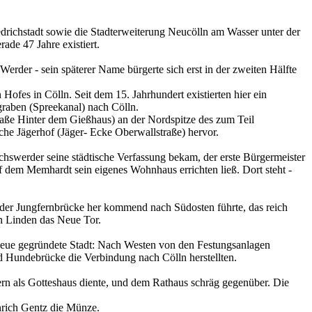
iedrichstadt sowie die Stadterweiterung Neucölln am Wasser unter der
ade 47 Jahre existiert.
erder - sein späterer Name bürgerte sich erst in der zweiten Hälfte
ofes in Cölln. Seit dem 15. Jahrhundert existierten hier ein
graben (Spreekanal) nach Cölln.
raße Hinter dem Gießhaus) an der Nordspitze des zum Teil
he Jägerhof (Jäger- Ecke Oberwallstraße) hervor.
chswerder seine städtische Verfassung bekam, der erste Bürgermeister
 dem Memhardt sein eigenes Wohnhaus errichten ließ. Dort steht -
n der Jungfernbrücke her kommend nach Südosten führte, das reich
en Linden das Neue Tor.
 neue gegründete Stadt: Nach Westen von den Festungsanlagen
nd Hundebrücke die Verbindung nach Cölln herstellten.
ern als Gotteshaus diente, und dem Rathaus schräg gegenüber. Die
inrich Gentz die Münze.