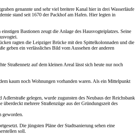
raben genannte und sehr viel breitere Kanal hier in drei Wasserläufe
kademie stand seit 1670 der Packhof am Hafen. Hier legten in
n einstigen Bastionen zeugt die Anlage des Hausvogteiplatzes. Seine
usvogtei.
ücken ragten die Leipziger Brücke mit den Spittelkolonnaden und die
ße geben ein verlässliches Bild vom Aussehen der anderen
te Straßennetz auf dem kleinen Areal lässt sich heute nur noch
, in dem kaum noch Wohnungen vorhanden waren. Als ein Mittelpunkt
und Adlerstraße gelegen, wurde zugunsten des Neubaus der Reichsbank
ude überdeckt mehrere Straßenzüge aus der Gründungszeit des
um geworden.
gesetzt. Die jüngsten Pläne der Stadtsanierung sehen eine
stellen soll.