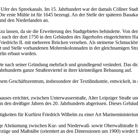
Ufer des Spreekanals. Im 15. Jahrhundert war der damals Cöllner Stadtg
e. Die erste Mühle ist für 1645 bezeugt. An der Stelle der späteren Baua
 und den Niederlanden an.
zu lassen, da sie die Erweiterung des Stadtgebietes behinderte. Von de
atz nach der dort 1750 in den Gebäuden des Jägerhofes eingerichteten Ha
riedrichs II. mit mehreren Brücken versehen. Als steinerne Schmuckbr
t und Stelle vorhandenen Mohrenkolonnaden in der gleichnamigen Stra
rlin erbaut wurden.
rte nach seiner Gründung mehrfach und grundlegend verändert. Das dich
hrhunderts ganze Straßenviertel in ihrer kleinteiligen Bebauung auf.
einem Geschäftszentrum, insbesondere der Textilindustrie, entwickelt
auses errichtet, zwischen Unterwasserstraße, Alter Leipziger Straße 
in den dreißiger Jahren des 20. Jahrhunderts abgerissen. Dieses Gebä
gkeiten für Kurfürst Friedrich Wilhelm zu einer Art Marineministeri
e Abräumung zwischen Kur- und Niederwall- sowie Oberwallstraße fort
Bezüge und Maßstäbe (orientiert an den Dimensionen um 1900) wieder her