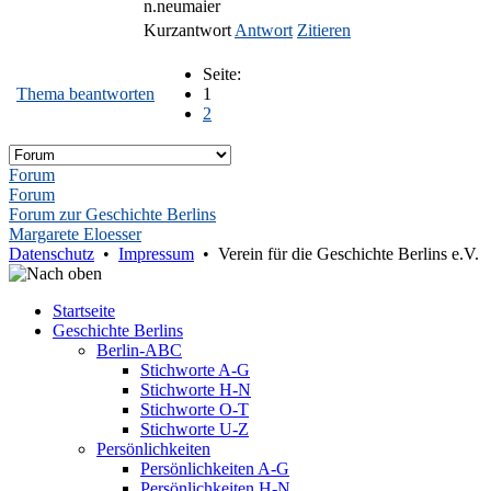
n.neumaier
Kurzantwort
Antwort
Zitieren
Seite:
Thema beantworten
1
2
Forum
Forum
Forum zur Geschichte Berlins
Margarete Eloesser
Datenschutz
•
Impressum
• Verein für die Geschichte Berlins e.V.
Startseite
Geschichte Berlins
Berlin-ABC
Stichworte A-G
Stichworte H-N
Stichworte O-T
Stichworte U-Z
Persönlichkeiten
Persönlichkeiten A-G
Persönlichkeiten H-N