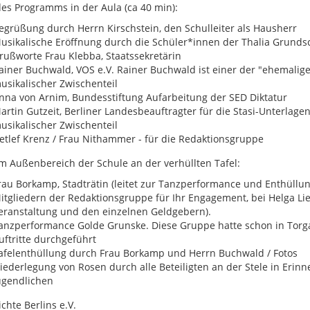
 des Programms in der Aula (ca 40 min):
egrüßung durch Herrn Kirschstein, den Schulleiter als Hausherr
usikalische Eröffnung durch die Schüler*innen der Thalia Grundschu
rußworte Frau Klebba, Staatssekretärin
ainer Buchwald, VOS e.V. Rainer Buchwald ist einer der "ehemalig
usikalischer Zwischenteil
nna von Arnim, Bundesstiftung Aufarbeitung der SED Diktatur
artin Gutzeit, Berliner Landesbeauftragter für die Stasi-Unterlage
usikalischer Zwischenteil
etlef Krenz / Frau Nithammer - für die Redaktionsgruppe
 im Außenbereich der Schule an der verhüllten Tafel:
rau Borkamp, Stadträtin (leitet zur Tanzperformance und Enthüllun
itgliedern der Redaktionsgruppe für Ihr Engagement, bei Helga Lie
eranstaltung und den einzelnen Geldgebern).
anzperformance Golde Grunske. Diese Gruppe hatte schon in Torg
uftritte durchgeführt
afelenthüllung durch Frau Borkamp und Herrn Buchwald / Fotos
iederlegung von Rosen durch alle Beteiligten an der Stele in Eri
ugendlichen
chte Berlins e.V.