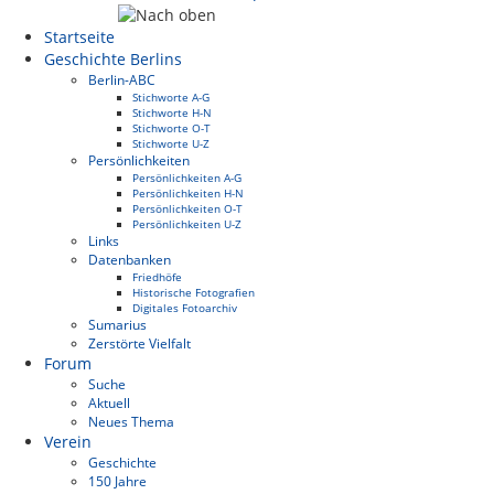
Startseite
Geschichte Berlins
Berlin-ABC
Stichworte A-G
Stichworte H-N
Stichworte O-T
Stichworte U-Z
Persönlichkeiten
Persönlichkeiten A-G
Persönlichkeiten H-N
Persönlichkeiten O-T
Persönlichkeiten U-Z
Links
Datenbanken
Friedhöfe
Historische Fotografien
Digitales Fotoarchiv
Sumarius
Zerstörte Vielfalt
Forum
Suche
Aktuell
Neues Thema
Verein
Geschichte
150 Jahre