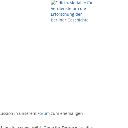
skussion in unserem
Forum
zum ehemaligen
Mahnstele eingeweiht. Ohne ihr Forum wäre dies