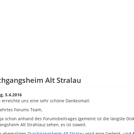
hgangsheim Alt Stralau
g, 5.4.2016
 erreichte uns eine sehr schöne Dankesmail:
eehrtes Forums Team,
 ja schon anhand des Forumsbeitrages (gemeint ist die längste Di
ngsheim Alt Strahlau) sehen, es ist soweit.
m ehemaligen
Durchgangsheim Alt Stralau
wird eine Gedenk- und 