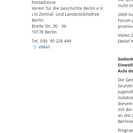
Postadresse
nicht m
Verein für die Geschichte Berlin e.V.
c/o Zentral- und Landesbibliothek
2009 ha
Berlin
Forum g
Breite Str. 30 - 36
promin
10178 Berlin
Vielen 
Tel. 030- 90 226 449
Detlef 
eMail
Gedenk
Einweih
Aula de
Die Ged
Grunds
Jugendl
Isolati
diesem 
mit der
an die 
Berline
Progra