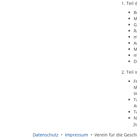
1. Teil
B
M
G
R
m
A
M
m
D
2. Teil
F
M
V
T
A
T
N
J
Datenschutz
•
Impressum
• Verein für die Geschi