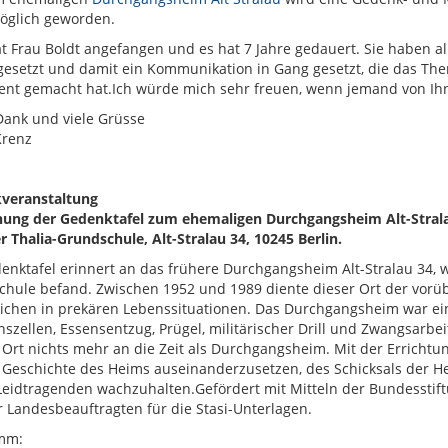
öglich geworden.
t Frau Boldt angefangen und es hat 7 Jahre gedauert. Sie haben all
esetzt und damit ein Kommunikation in Gang gesetzt, die das The
ent gemacht hat.Ich würde mich sehr freuen, wenn jemand von I
Dank und viele Grüsse
Krenz
veranstaltung
ung der Gedenktafel zum ehemaligen Durchgangsheim Alt-Stralau
r Thalia-Grundschule, Alt-Stralau 34, 10245 Berlin.
enktafel erinnert an das frühere Durchgangsheim Alt-Stralau 34, 
chule befand. Zwischen 1952 und 1989 diente dieser Ort der vo
ichen in prekären Lebenssituationen. Das Durchgangsheim war ein
onszellen, Essensentzug, Prügel, militärischer Drill und Zwangsarbe
Ort nichts mehr an die Zeit als Durchgangsheim. Mit der Errichtun
 Geschichte des Heims auseinanderzusetzen, des Schicksals der 
Leidtragenden wachzuhalten.Gefördert mit Mitteln der Bundesstif
r Landesbeauftragten für die Stasi-Unterlagen.
mm: