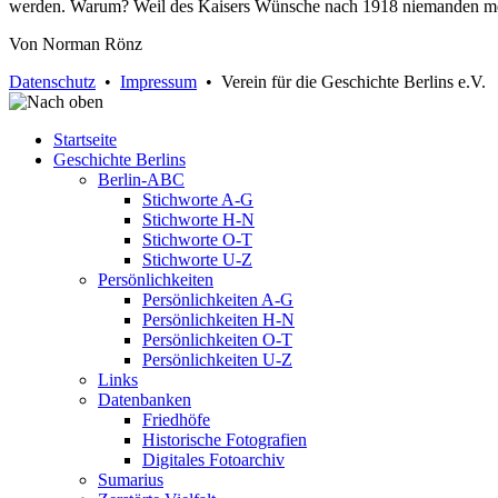
werden. Warum? Weil des Kaisers Wünsche nach 1918 niemanden me
Von Norman Rönz
Datenschutz
•
Impressum
• Verein für die Geschichte Berlins e.V.
Startseite
Geschichte Berlins
Berlin-ABC
Stichworte A-G
Stichworte H-N
Stichworte O-T
Stichworte U-Z
Persönlichkeiten
Persönlichkeiten A-G
Persönlichkeiten H-N
Persönlichkeiten O-T
Persönlichkeiten U-Z
Links
Datenbanken
Friedhöfe
Historische Fotografien
Digitales Fotoarchiv
Sumarius