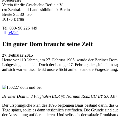
Postadresse
Verein für die Geschichte Berlin e.V.
c/o Zentral- und Landesbibliothek Berlin
Breite Str. 30 - 36
10178 Berlin
Tel. 030- 90 226 449
eMail
Ein guter Dom braucht seine Zeit
27. Februar 2015
Heute vor 110 Jahren, am 27. Februar 1905, wurde der Berliner Dom im
Lobgesängen einlädt. Doch der heutige 27. Februar, der „Jubiläumst
auf sich warten lässt, lenkt unsere Sicht auf eine andere Fragestellun
Berliner Dom und Flughafen BER (© Norman Rönz CC-BY-SA 3.0)
Der ursprüngliche Plan des 1896 begonnen Baus bestand darin, das Go
Tage später, sollte es dann tatsächlich stattfinden. Die Gründe sin
der Ausstattung auf der anderen. Und selbst als der sakrale Prunkba