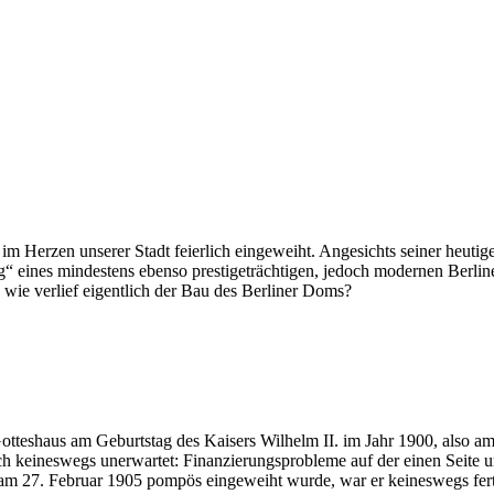
 Herzen unserer Stadt feierlich eingeweiht. Angesichts seiner heutigen
ag“ eines mindestens ebenso prestigeträchtigen, jedoch modernen Berl
g: wie verlief eigentlich der Bau des Berliner Doms?
tteshaus am Geburtstag des Kaisers Wilhelm II. im Jahr 1900, also am
d auch keineswegs unerwartet: Finanzierungsprobleme auf der einen Se
u am 27. Februar 1905 pompös eingeweiht wurde, war er keineswegs ferti