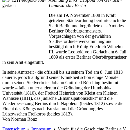
Abbildung links: Leopold von Gerlach -
Landesarchiv Berlin
Die am 19. November 1808 in Kraft
getretene Städteordnung berührte auch die
Stadt Berlin und begründete das Amt des
Berliner Oberbürgermeisters.
Vorgeschlagen von der gewählten
Stadtverordnetenversammlung und
bestätigt durch König Friedrich Wilhelm
III. wurde Leopold von Gerlach am 6. Juli
1809 als erster Berliner Oberbürgermeister
in sein Amt eingeführt.
In seine Amtszeit - die offiziell bis zu seinem Tod am 8. Juni 1813
dauerte, jedoch aufgrund seiner Krankheit schon einige Monate
durch seinen Stellvertreter Johann Gottfried Büsching bestimmt
wurde – fallen unter anderem die Gründung der Humboldt-
Universität (1810), der Freitod Heinrich von Kleist am Kleinen
Wannsee (1811), das jüdische „Emanzipationsedikt“ und die
Wiederbesetzung Berlins durch Napoleon (beides 1812) sowie die
Flucht des Königs nach Breslau und die Gründung des
Lützowschen Freikorps (beides 1813).
Von Norman Rönz
Datenschutz
•
Impressum
• Verein für die Geschichte Berlins e.V.