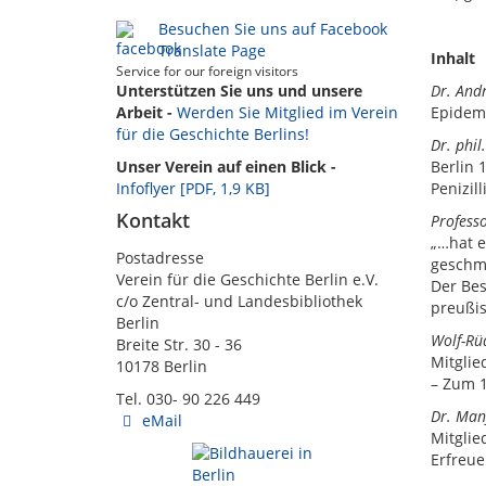
Besuchen Sie uns auf Facebook
Translate Page
Inhalt
Service for our foreign visitors
Unterstützen Sie uns und unsere
Dr. And
Arbeit -
Werden Sie Mitglied im Verein
Epidemi
für die Geschichte Berlins!
Dr. phi
Unser Verein auf einen Blick -
Berlin
Infoflyer [PDF, 1,9 KB]
Penizil
Kontakt
Profess
„…hat e
Postadresse
geschma
Verein für die Geschichte Berlin e.V.
Der Bes
c/o Zentral- und Landesbibliothek
preußis
Berlin
Wolf-Rü
Breite Str. 30 - 36
Mitglie
10178 Berlin
– Zum 1
Tel. 030- 90 226 449
Dr. Man
eMail
Mitglie
Erfreu