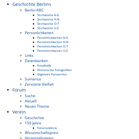
Geschichte Berlins
Berlin-ABC
Stichworte A-G
Stichworte H-N
Stichworte O-T
Stichworte U-Z
Persönlichkeiten
Persönlichkeiten A-G
Persönlichkeiten H-N
Persönlichkeiten O-T
Persönlichkeiten U-Z
Links
Datenbanken
Friedhöfe
Historische Fotografien
Digitales Fotoarchiv
Sumarius
Zerstörte Vielfalt
Forum
Suche
Aktuell
Neues Thema
Verein
Geschichte
150 Jahre
Fotorückblick
Wissenschaftspreis
Veranstaltungen