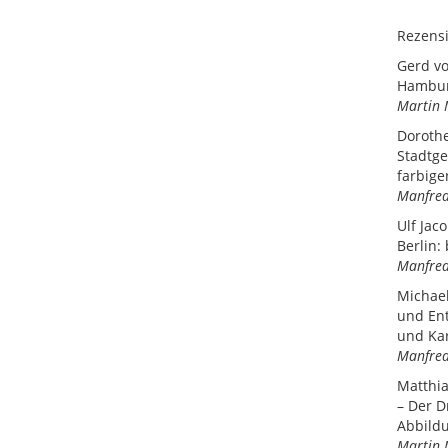
Rezens
Gerd vo
Hamburg
Martin
Dorothe
Stadtge
farbige
Manfred
Ulf Jac
Berlin:
Manfred
Michael
und Ent
und Kar
Manfred
Matthia
– Der D
Abbildu
Martin