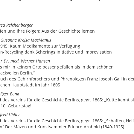
rea Reichenberger
en und ihre Folgen: Aus der Geschichte lernen
l. Susanne Krejsa MacManus
 1945: Kaum Medikamente zur Verfügung
lin-Recycling dank Scherings Initiative und Improvisation
or Dr. med. Werner Hansen
s mir in keinem Orte besser gefallen als in dem schönen,
ckvollen Berlin.“
uch des Gehirnforschers und Phrenologen Franz Joseph Gall in de
chen Hauptstadt im Jahr 1805
diger Bonk
d des Vereins für die Geschichte Berlins, gegr. 1865: „Kutte kennt s
10. Geburtstag!
fred Uhlitz
d des Vereins für die Geschichte Berlins, gegr. 1865: „Schaffen, He
en“ Der Mäzen und Kunstsammler Eduard Arnhold (1849-1925)