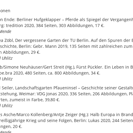
ionen
n Ende: Berliner Hufgeklapper – Pferde als Spiegel der Vergangenh
: tredition 2020, 384 Seiten, 303 Abbildungen, 17 €.
 Mende
a Zöbl, Der vergessene Garten der TU Berlin. Auf den Spuren der 
schichte, Berlin: Gebr. Mann 2019, 135 Seiten mit zahlreichen zum 
n Abbildungen, 29 €.
 Uhlitz
ob/Simone Neuhäuser/Gert Streit (Hg.), Fürst Pückler. Ein Leben in B
 be.bra 2020, 480 Seiten, ca. 800 Abbildungen, 34 €.
 Uhlitz
 Seiler, Landschaftsgarten Pfaueninsel – Geschichte seiner Gestal
stehung, Weimar: VDG Jonas 2020, 336 Seiten, 206 Abbildungen, P
ten, zumeist in Farbe, 39,80 €.
 Uhlitz
s Asche/Marco Kollenberg/Antje Zeiger (Hg.): Halb Europa in Bra
reißigjährige Krieg und seine Folgen, Berlin: Lukas 2020, 244 Seiten
ngen, 20 €.
 Mende