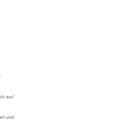
r
ich aus“
lfen und